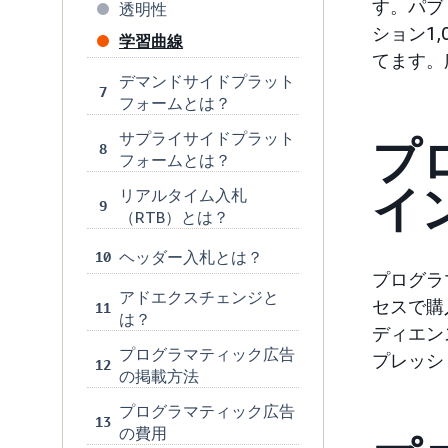
す。パブ
透明性
ション1
学習曲線
てます。
デマンドサイドプラット
7
フォームとは？
サプライサイドプラット
プ
8
フォームとは？
イ
リアルタイム入札
9
（RTB）とは？
ヘッダー入札とは？
10
プログラ
アドエクスチェンジと
セスで購
11
は？
ディエン
プログラマティック広告
プレッシ
12
の掲載方法
プログラマティック広告
13
の費用