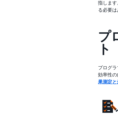
指します
る必要は
プ
ト
プログラ
効率性の
果測定と