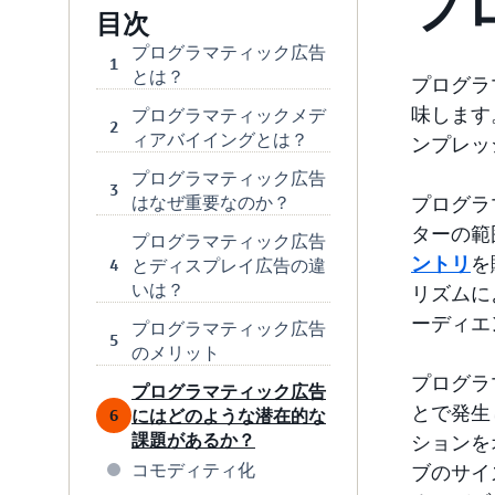
プ
目次
プログラマティック広告
1
とは？
プログラ
味します
プログラマティックメデ
2
ィアバイイングとは？
ンプレッ
プログラマティック広告
3
はなぜ重要なのか？
プログラ
ターの範
プログラマティック広告
ントリ
を
とディスプレイ広告の違
4
いは？
リズムに
ーディエ
プログラマティック広告
5
のメリット
プログラ
プログラマティック広告
とで発生
にはどのような潜在的な
6
課題があるか？
ションを
コモディティ化
ブのサイ