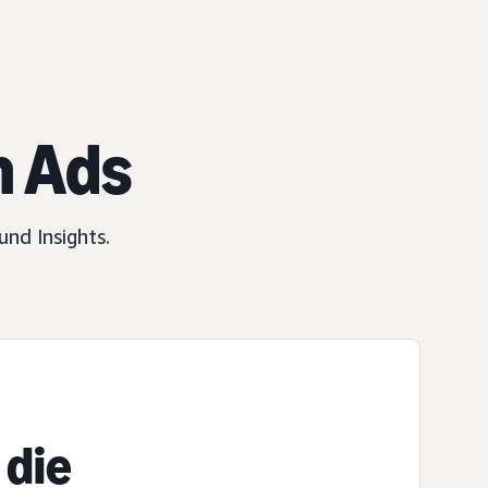
 Ads
nd Insights.
 die