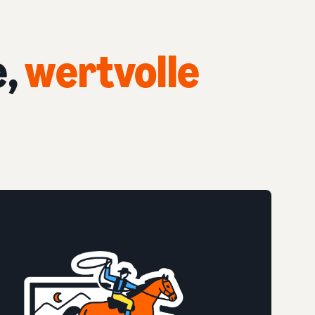
e,
wertvolle