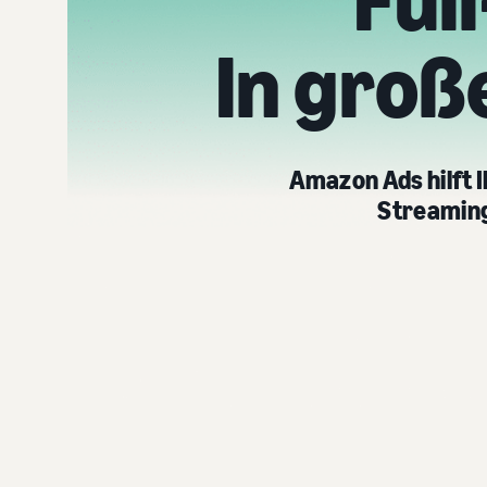
Ful
In groß
Amazon Ads hilft 
Streaming,