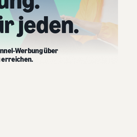
ung.
r jeden.
Funnel-Werbung über
 erreichen.