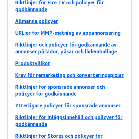
Riktlinjer för Fire TV och policyer för
godkännande
Allmänna policyer
URL:er för MMP-mätning av appannonsering
Riktlinjer och policyer för godkännande av
annonser på lådor, påsar och lådemballage
Produktvillkor
Krav för remarketing och konverteringspixlar
Riktlinjer för sponsrade annonser och
policyer för godkännande
Ytterligare policyer för sponsrade annonser
Riktlinjer för inläggsinnehåll och policyer för
godkännande
Riktlinjer för Stores och policyer för