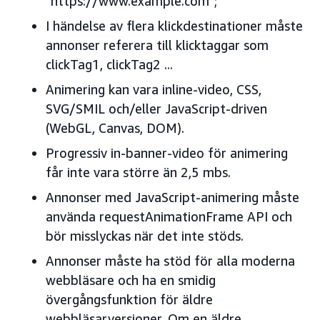
”https://www.example.com”;
I händelse av flera klickdestinationer måste
annonser referera till klicktaggar som
clickTag1, clickTag2 ...
Animering kan vara inline-video, CSS,
SVG/SMIL och/eller JavaScript-driven
(WebGL, Canvas, DOM).
Progressiv in-banner-video för animering
får inte vara större än 2,5 mbs.
Annonser med JavaScript-animering måste
använda requestAnimationFrame API och
bör misslyckas när det inte stöds.
Annonser måste ha stöd för alla moderna
webbläsare och ha en smidig
övergångsfunktion för äldre
webbläsarversioner. Om en äldre