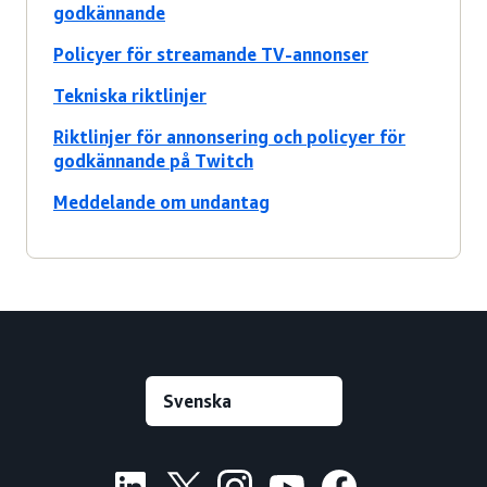
godkännande
Policyer för streamande TV-annonser
Tekniska riktlinjer
Riktlinjer för annonsering och policyer för
godkännande på Twitch
Meddelande om undantag