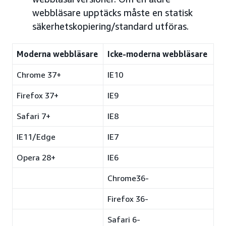
webbläsare upptäcks måste en statisk
säkerhetskopiering/standard utföras.
Moderna webbläsare
Icke-moderna webbläsare
Chrome 37+
IE10
Firefox 37+
IE9
Safari 7+
IE8
IE11/Edge
IE7
Opera 28+
IE6
Chrome36-
Firefox 36-
Safari 6-