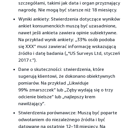
szczegółami, takimi jak data i organ przyznający
nagrodę. Nie mogą być starsze niż 18 miesięcy.
Wyniki ankiety: Stwierdzenia dotyczące wyników
ankiet konsumenckich muszą być uzasadnione,
nawet jeśli ankieta zawiera opinie subiektywne.
Na przykład wynik ankiety: „33% osób podoba
się XXX” musi zawierać informację wskazującą
źródło i datę badania („*US Surveys Ltd, styczeń
2017 r.”).
Dane o skuteczności: stwierdzenia, które
sugerują klientowi, że dokonano obiektywnych
pomiarów. Na przykład „Likwiduje
99% zmarszczek” lub „Zęby wydają się o trzy
odcienie bielsze” lub „najlepszy krem
nawilżający”.
Stwierdzenia porównawcze: Muszą być poparte
odwołaniem do niezależnego źródła i być
datowane na ostatnie 12–18 miesięcy. Na