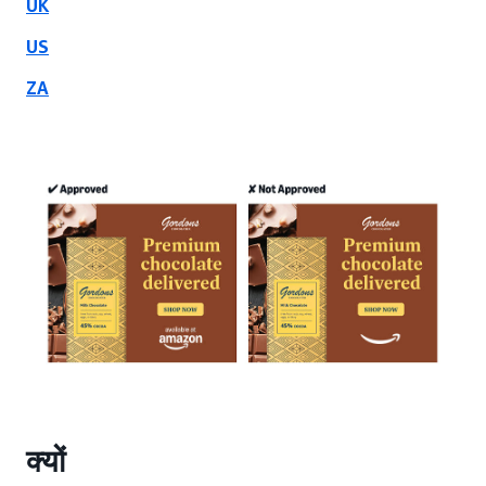
UK
US
ZA
क्यों