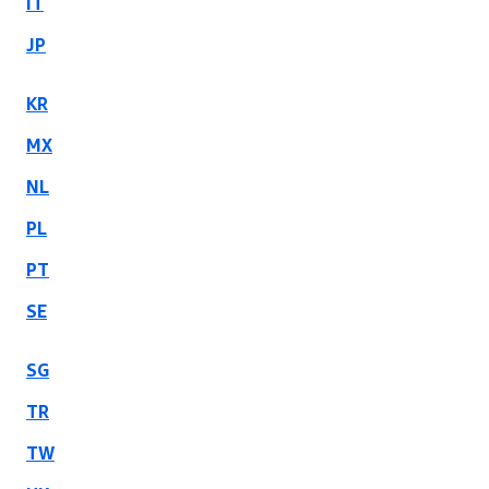
IT
JP
KR
MX
NL
PL
PT
SE
SG
TR
TW