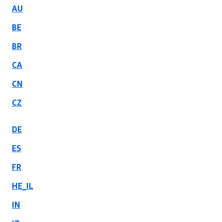
AU
BE
BR
CA
CN
CZ
DE
ES
FR
HE_IL
IN