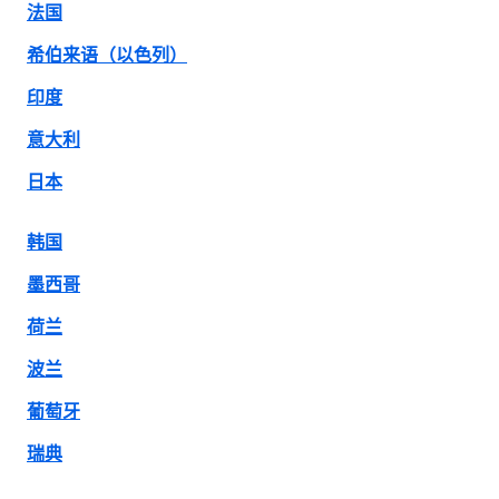
法国
希伯来语（以色列）
印度
意大利
日本
韩国
墨西哥
荷兰
波兰
葡萄牙
瑞典