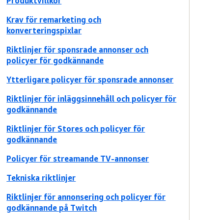
Produktvillkor
Krav för remarketing och
konverteringspixlar
Riktlinjer för sponsrade annonser och
policyer för godkännande
Ytterligare policyer för sponsrade annonser
Riktlinjer för inläggsinnehåll och policyer för
godkännande
Riktlinjer för Stores och policyer för
godkännande
Policyer för streamande TV-annonser
Tekniska riktlinjer
Riktlinjer för annonsering och policyer för
godkännande på Twitch