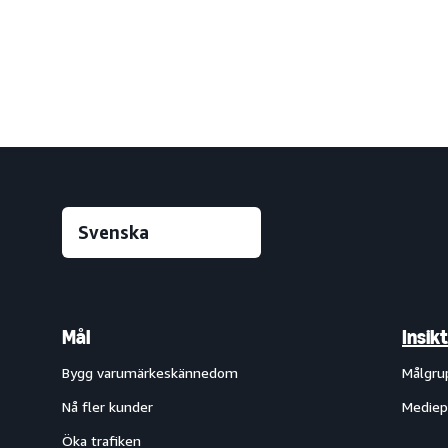
Mål
Insik
Bygg varumärkeskännedom
Målgru
Nå fler kunder
Mediep
Öka trafiken