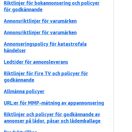
Riktlinjer för bokannonsering och policyer
för godkännande
Annonsriktlinjer för varumärken
Annonsriktlinjer för varumärken
Annonseringspolicy för katastrofala
händelser
Ledtider för annonsleverans
Riktlinjer för Fire TV och policyer för
godkännande
Allmänna policyer
URL:er för MMP-mätning av appannonsering
Riktlinjer och policyer för godkännande av
annonser på lådor, påsar och lådemballage