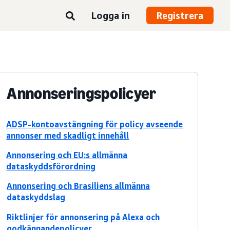
Logga in
Registrera
Annonseringspolicyer
ADSP-kontoavstängning för policy avseende
annonser med skadligt innehåll
Annonsering och EU:s allmänna
dataskyddsförordning
Annonsering och Brasiliens allmänna
dataskyddslag
Riktlinjer för annonsering på Alexa och
godkännandepolicyer