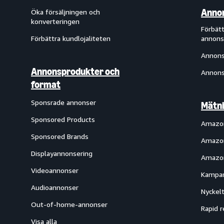
Annon
Öka försäljningen och
konverteringen
Förbätt
Förbättra kundlojaliteten
annons
Annons
Annonsprodukter och
Annons
format
Sponsrade annonser
Mätni
Sponsored Products
Amazon
Sponsored Brands
Amazon
Displayannonsering
Amazon
Videoannonser
Kampan
Audioannonser
Nyckelt
Out-of-home-annonser
Rapid r
Visa alla