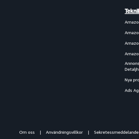
Tekni
Amazo
Amazon
Amazon
Amazon
Annons
Detalj
Nya pr
Ads Ag
Om oss
Användningsvillkor
Sekretessmeddelande