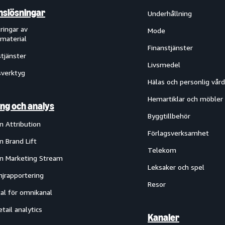
slösningar
Underhållning
ringar av
Mode
material
Finanstjänster
tjänster
Livsmedel
verktyg
Hälas och personlig vård
Hemartiklar och möbler
ng och analys
Byggtillbehör
 Attribution
Förlagsverksamhet
 Brand Lift
Telekom
 Marketing Stream
Leksaker och spel
jrapportering
Resor
al för omnikanal
etail analytics
Kanaler