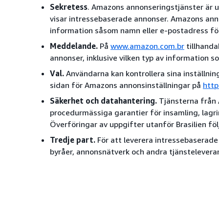
Sekretess
. Amazons annonseringstjänster är 
visar intressebaserade annonser. Amazons anno
information såsom namn eller e-postadress för
Meddelande.
På
www.amazon.com.br
tillhanda
annonser, inklusive vilken typ av information 
Val.
Användarna kan kontrollera sina inställnin
sidan för Amazons annonsinställningar på
http
Säkerhet och datahantering.
Tjänsterna från 
procedurmässiga garantier för insamling, lagri
Överföringar av uppgifter utanför Brasilien följ
Tredje part.
För att leverera intressebaserad
byråer, annonsnätverk och andra tjänsteleverant