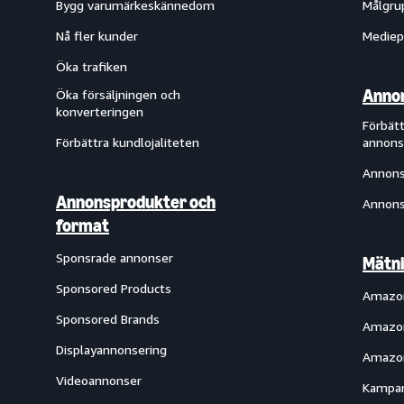
Bygg varumärkeskännedom
Målgru
Nå fler kunder
Mediep
Öka trafiken
Annon
Öka försäljningen och
konverteringen
Förbätt
Förbättra kundlojaliteten
annons
Annons
Annonsprodukter och
Annons
format
Sponsrade annonser
Mätni
Sponsored Products
Amazon
Sponsored Brands
Amazon
Displayannonsering
Amazon
Videoannonser
Kampan