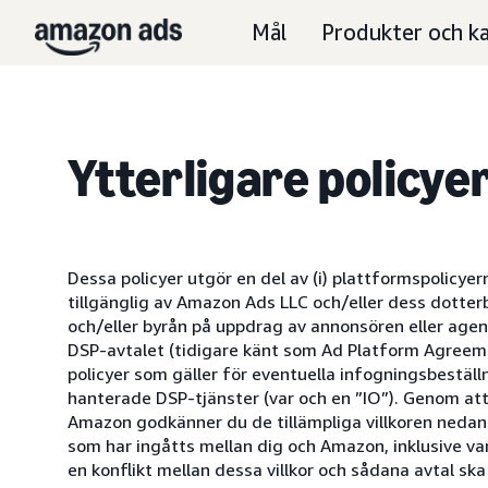
Mål
Produkter och ka
Ytterligare policy
Dessa policyer utgör en del av (i) plattformspolicye
tillgänglig av Amazon Ads LLC och/eller dess dotter
och/eller byrån på uppdrag av annonsören eller agent
DSP-avtalet (tidigare känt som Ad Platform Agreeme
policyer som gäller för eventuella infogningsbestä
hanterade DSP-tjänster (var och en ”IO”). Genom att 
Amazon godkänner du de tillämpliga villkoren nedan. 
som har ingåtts mellan dig och Amazon, inklusive var
en konflikt mellan dessa villkor och sådana avtal ska 