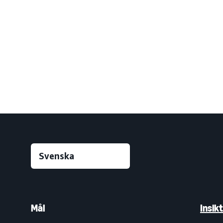
Mål
Insik