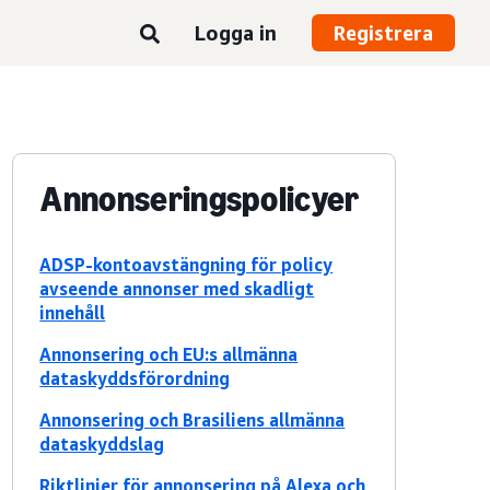
Logga in
Registrera
Annonseringspolicyer
ADSP-kontoavstängning för policy
avseende annonser med skadligt
innehåll
Annonsering och EU:s allmänna
dataskyddsförordning
Annonsering och Brasiliens allmänna
dataskyddslag
Riktlinjer för annonsering på Alexa och