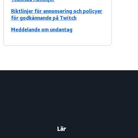
Riktlinjer för annonsering och policyer
för godkännande på Twitch
Meddelande om undantag
Lär