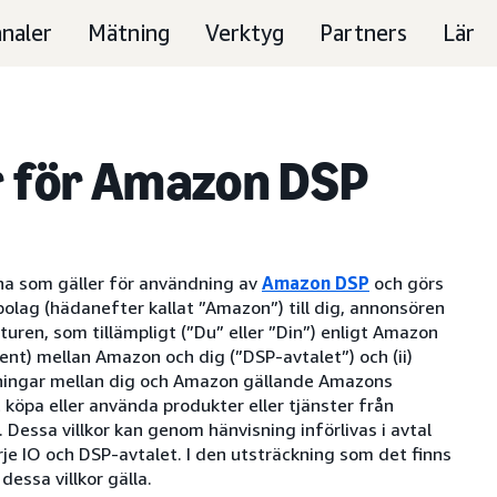
naler
Mätning
Verktyg
Partners
Lär
er för Amazon DSP
rna som gäller för användning av
Amazon DSP
och görs
bolag (hädanefter kallat ”Amazon”) till dig, annonsören
uren, som tillämpligt (”Du” eller ”Din”) enligt Amazon
nt) mellan Amazon och dig (”DSP-avtalet”) och (ii)
llningar mellan dig och Amazon gällande Amazons
köpa eller använda produkter eller tjänster från
Dessa villkor kan genom hänvisning införlivas i avtal
je IO och DSP-avtalet. I den utsträckning som det finns
dessa villkor gälla.