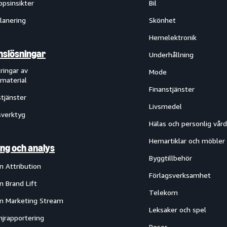
ppsinsikter
Bil
lanering
Skönhet
Hemelektronik
slösningar
Underhållning
ringar av
Mode
material
Finanstjänster
tjänster
Livsmedel
verktyg
Hälas och personlig vård
Hemartiklar och möbler
ng och analys
Byggtillbehör
 Attribution
Förlagsverksamhet
 Brand Lift
Telekom
 Marketing Stream
Leksaker och spel
jrapportering
Resor