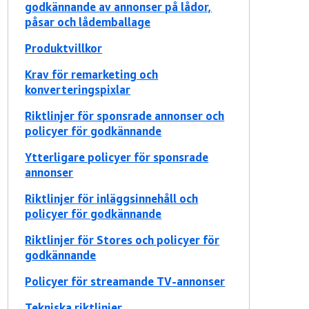
godkännande av annonser på lådor,
påsar och lådemballage
Produktvillkor
Krav för remarketing och
konverteringspixlar
Riktlinjer för sponsrade annonser och
policyer för godkännande
Ytterligare policyer för sponsrade
annonser
Riktlinjer för inläggsinnehåll och
policyer för godkännande
Riktlinjer för Stores och policyer för
godkännande
Policyer för streamande TV-annonser
Tekniska riktlinjer