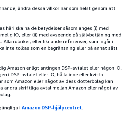
innande, ändra dessa villkor när som helst genom att
s häri ska ha de betydelser såsom anges (i) med
mplig IO, eller (ii) med avseende på självbetjäning med
Alla rubriker, eller liknande referenser, som ingår i
ska inte tolkas som en begränsning eller på annat sätt
ldig Amazon enligt antingen DSP-avtalet eller någon IO,
i DSP-avtalet eller IO, hålla inne eller kvitta
ar som Amazon eller något av dess dotterbolag kan
lla andra skriftliga avtal mellan Amazon eller något av
bolag.
lgängliga i
Amazon DSP-hjälpcentret
.