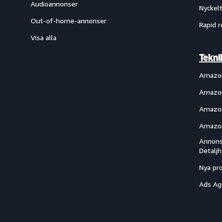
Audioannonser
Nyckelt
Out-of-home-annonser
Rapid r
Visa alla
Tekni
Amazo
Amazon
Amazon
Amazon
Annons
Detalj
Nya pr
Ads Ag