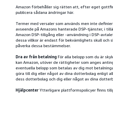
Amazon förbehåller sig rätten att, efter eget gottf
publicera sådana ändringar här.
Termer med versaler som används men inte definiera
avseende på Amazons hanterade DSP-tjänster, i tillä
Amazon DSP-tillgång eller -användning i DSP-avtalet. 
dessa villkor är endast för bekvämlighets skull och 
påverka dessa bestämmelser.
Dra av från betalning
För alla belopp som du är sky
kan Amazon, utöver de rättigheter som anges antingen 
eventuella belopp som betalas av dig mot betalning
göra till dig eller något av dina dotterbolag enligt a
dess dotterbolag och dig eller något av dina dotter
Hjälpcenter
Ytterligare plattformspolicyer finns til