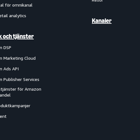
al för omnikanal
etail analytics
Kanaler
k och tjänster
n DSP
 Marketing Cloud
 Ads API
 Publisher Services
tjänster för Amazon
handel
oduktkampanjer
ent