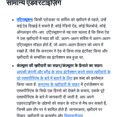
सामान्य एडवरटाइज़िंग
एट्रिब्यूशन
:
किसी प्रोडक्ट या सर्विस को ख़रीदने से पहले, उन्हें
कई ऐड दिखाई दे सकते हैं: कोई रेडियो ऐड, कोई बिलबोर्ड, कोई
ऑनलाइन पॉप-अप.
एट्रिब्यूशन
से यह पता चलता है कि किस ऐड
ने उस ख़रीदारी में मदद की थी. अलग-अलग सर्विस में अलग-अलग
एट्रिब्यूशन मॉडल होते हैं, जो अलग-अलग फ़ैक्टर को ध्यान में
रखते हैं. जैसे कि कस्टमर ने ऐड से किस तरह इंटरैक्ट किया और
ख़रीदारी से सम्बंधित वह इंटरैक्शन कब हुआ था.
कंज़्यूमर की ख़रीदारी का सफ़र/कंज़्यूमर के फ़ैसले का सफ़र:
आपकी कंपनी और ब्रैंड के साथ इंटरैक्शन करते समय ख़रीदारों के
पूरे एक्सपीरिएंस के बारे में बताने के लिए
इस शब्द को इस्तेमाल
किया जाता है.
कस्टमर के खरीदारी के सफ़र
में ट्रांज़ैक्शन या
एक्सपीरिएंस के सिर्फ़ एक हिस्से को देखने के बजाय, उसके पूरे
एक्सपीरिएंस के बारे में जानकारी दी जाती है. आप अपने
एडवरटाइज़िंग के उद्देश्यों को सफ़र के स्टेज से मैच कर सकते हैं,
जिनमें आम तौर पर ये शामिल होते हैं: जागरूकता, ख़रीदने पर
विचार, ख़रीदारी या कन्वर्शन और
विश्वसनीयता
.