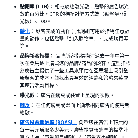
點閱率 (CTR)：
相較於總曝光數，點擊的廣告曝光
數的百分比。CTR 的標準計算方式為（點擊量/曝
光數）x 100。
轉化
：
顧客完成的動作；此詞組可用於指稱任意數
量的動作，包括點擊「加入購物車」、完成購買等
等。
品牌新客指標：
品牌新客指標描述過去一年中第一
次在亞馬遜上購買您的品牌/商品的顧客。這些指標
為廣告主提供了一些工具來預估在亞馬遜上吸引全
新顧客的成本，並找出最有效的通路和策略來達成
其廣告活動目標。
曝光數：
廣告在網頁或裝置上呈現的次數。
觸及
：
在任何網頁或畫面上顯示相同廣告的使用者
總數。
廣告投資報酬率 (ROAS)：
衡量您在廣告上花費的
每一美元賺取多少美元。廣告投資報酬率的標準計
算方式為（廣告銷售總額）/（廣告支出總額）。