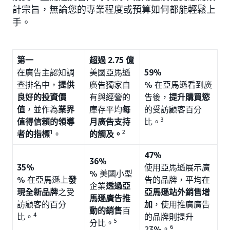
計宗旨，無論您的專業程度或預算如何都能輕鬆上
手。
第一
超過 2.75 億
在廣告主認知調
美國亞馬遜
59%
查排名中，
提供
廣告獨家自
% 在亞馬遜看到廣
良好的投資價
有與經營的
告後，
提升購買慾
值
，並作為
業界
庫存平均
每
的受訪顧客百分
3
值得信賴的領導
月廣告支持
比。
1
2
者的指標
。
的觸及。
47%
36%
35%
使用亞馬遜展示廣
% 美國小型
% 在亞馬遜上
發
告的品牌，平均在
企業
透過亞
現全新品牌
之受
亞馬遜站外銷售增
馬遜廣告推
訪顧客的百分
加
，使用推廣廣告
動的銷售
百
4
的品牌則提升
比。
5
分比。
6
23%。