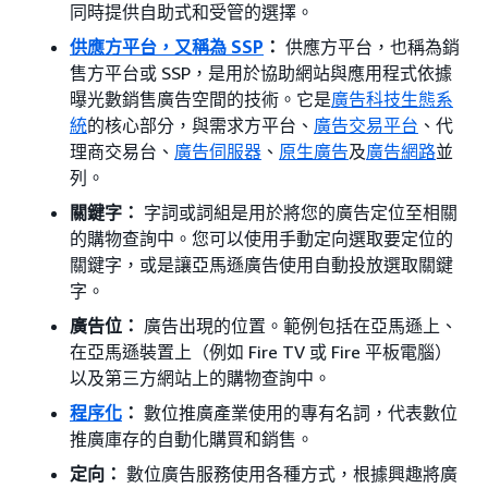
同時提供自助式和受管的選擇。
供應方平台，又稱為 SSP
：
供應方平台，也稱為銷
售方平台或 SSP，是用於協助網站與應用程式依據
曝光數銷售廣告空間的技術。它是
廣告科技生態系
統
的核心部分，與需求方平台、
廣告交易平台
、代
理商交易台、
廣告伺服器
、
原生廣告
及
廣告網路
並
列。
關鍵字：
字詞或詞組是用於將您的廣告定位至相關
的購物查詢中。您可以使用手動定向選取要定位的
關鍵字，或是讓亞馬遜廣告使用自動投放選取關鍵
字。
廣告位：
廣告出現的位置。範例包括在亞馬遜上、
在亞馬遜裝置上（例如 Fire TV 或 Fire 平板電腦）
以及第三方網站上的購物查詢中。
程序化
：
數位推廣產業使用的專有名詞，代表數位
推廣庫存的自動化購買和銷售。
定向：
數位廣告服務使用各種方式，根據興趣將廣