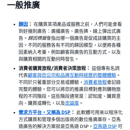
一般推廣
歸因
：
在購買某項產品或服務之前，人們可能會看
到好幾則廣告：廣播廣告、廣告牌、線上彈出式廣
告。
歸因標籤
會指出哪一個廣告是促成該購買的主
因。不同的服務各有不同的歸因模型，以便將各種
因素納入考量，例如顧客與廣告的互動方式，以及
與購買相關的互動何時發生。
消費者購買旅程/消費者決策旅程：
這個專有名詞
代表
顧客與您公司和品牌互動時經歷的整體體驗
。
不同於只著重部分交易或體驗，
消費者旅程
會記錄
完整的體驗。您可以將您的推廣目標對應到購物旅
程的不同階段，這些階段通常是：認知度、購買意
向、購買或轉化，以及
忠誠度
。
需求方平台，又稱為 DSP
：
此軟體可用來以程序化
方式購買和管理多個出版商的數位推廣庫存。亞馬
遜廣告的解決方案就是亞馬遜 DSP。
亞馬遜 DSP
可