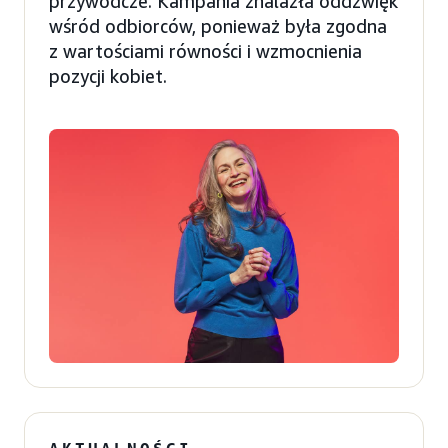
przywódcze. Kampania znalazła oddźwięk
wśród odbiorców, ponieważ była zgodna
z wartościami równości i wzmocnienia
pozycji kobiet.
AKTUALNOŚCI