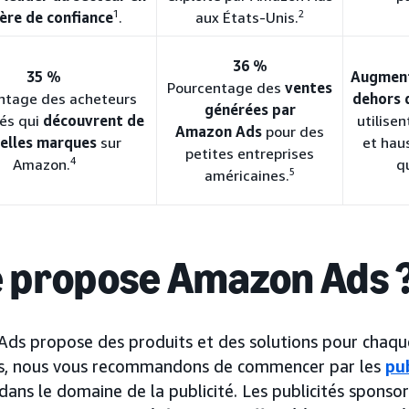
1
2
ère de confiance
.
aux États-Unis.
36 %
35 %
Augment
Pourcentage des
ventes
ntage des acheteurs
dehors 
générées par
gés qui
découvrent de
utilisen
Amazon Ads
pour des
elles marques
sur
et hau
petites entreprises
4
qu
Amazon.
5
américaines.
 propose Amazon Ads 
ds propose des produits et des solutions pour chaque
s, nous vous recommandons de commencer par les
pu
ans le domaine de la publicité. Les publicités sponso