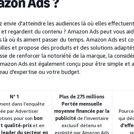
zon Ads ?
 envie d'atteindre les audiences là où elles effectuent 
 et regardent du contenu ? Amazon Ads peut vous aide
ts là où ils aiment passer du temps. Amazon Ads est co
illes et propose des produits et des solutions adaptés 
gisse de renforcer la notoriété de la marque, la consid
 Amazon Ads est également conçu pour être simple et a
eau d'expertise ou votre budget.
N° 1
Plus de 275 millions
ment dans l'enquête
Portée mensuelle
ée par Advertiser
moyenne financée par la
Pource
ptions pour son
bon
publicité
de l'inventaire
qui dé
t qualité-prix
et en
exclusif détenu et
d'eff
e
leader du secteur en
exploité par Amazon Ads
p