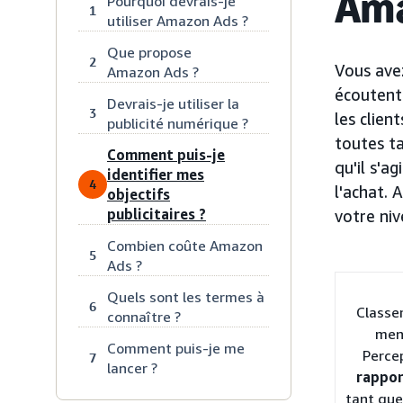
Ama
Pourquoi devrais-je
1
utiliser Amazon Ads ?
Que propose
2
Vous avez
Amazon Ads ?
écoutent
Devrais-je utiliser la
3
les clien
publicité numérique ?
toutes ta
Comment puis-je
qu'il s'a
identifier mes
4
l'achat.
objectifs
publicitaires ?
votre niv
Combien coûte Amazon
5
Ads ?
Quels sont les termes à
6
Classe
connaître ?
men
Comment puis-je me
Perce
7
lancer ?
rappor
tant qu