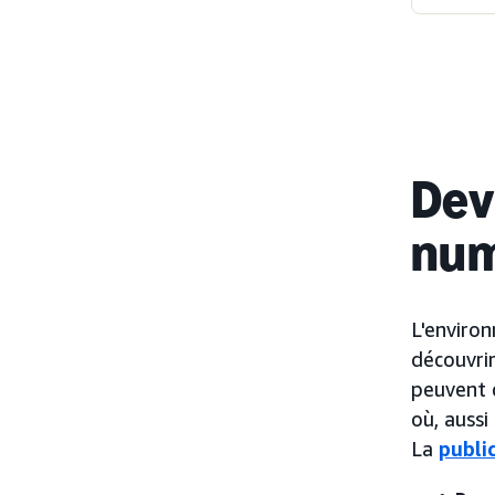
Devr
num
L'environ
découvrir
peuvent 
où, aussi
La
publi