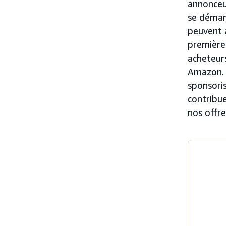
annonceur
se démar
peuvent 
première 
acheteur
Amazon. E
sponsori
contribue
nos offre