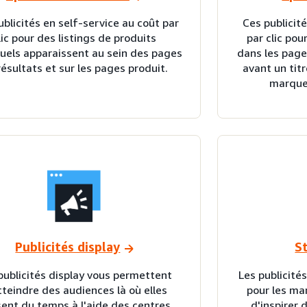
blicités en self-service au coût par
Ces publicité
lic pour des listings de produits
par clic po
duels apparaissent au sein des pages
dans les page
résultats et sur les pages produit.
avant un titr
marque 
Publicités display
S
publicités display vous permettent
Les publicité
tteindre des audiences là où elles
pour les mar
ent du temps à l'aide des centres
d'inspirer 