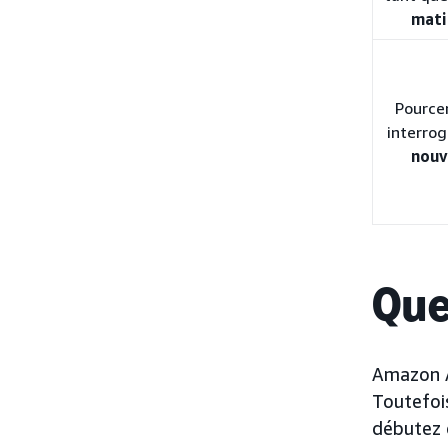
mati
Pource
interro
nouv
Que
Amazon A
Toutefoi
débutez d