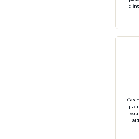
d'in
Ces 
grat
votr
aid