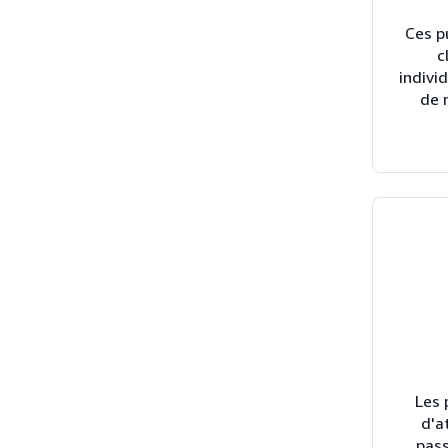
Ces pu
c
indivi
de 
Les 
d'a
pass