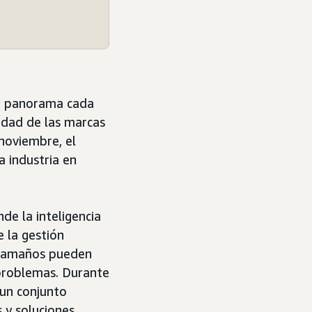
un panorama cada
idad de las marcas
 noviembre, el
a industria en
de la inteligencia
e la gestión
 tamaños pueden
problemas. Durante
 un conjunto
s y soluciones