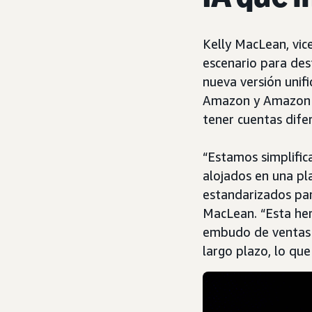
Kelly MacLean, vic
escenario para des
nueva versión unif
Amazon y Amazon D
tener cuentas dife
“Estamos simplific
alojados en una pl
estandarizados par
MacLean. “Esta her
embudo de ventas c
largo plazo, lo qu