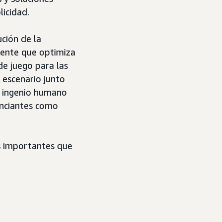
licidad.
ución de la
igente que optimiza
de juego para las
 escenario junto
el ingenio humano
unciantes como
ás importantes que