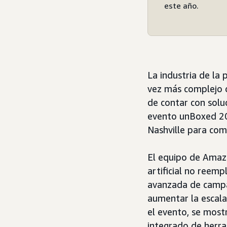
este año.
La industria de la
vez más complejo d
de contar con solu
evento unBoxed 202
Nashville para com
El equipo de Amazo
artificial no reemp
avanzada de campa
aumentar la escal
el evento, se most
integrado de herram