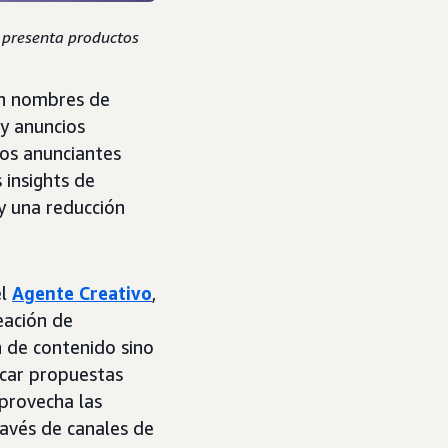
, presenta productos
on nombres de
y anuncios
os anunciantes
 insights de
y una reducción
el
Agente Creativo
,
eación de
n de contenido sino
icar propuestas
provecha las
ravés de canales de