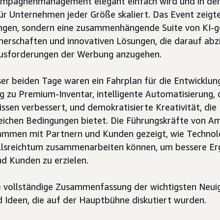
ampagnenmanagement elegant einfach wird und in der 
r Unternehmen jeder Größe skaliert. Das Event zeigte 
gen, sondern eine zusammenhängende Suite von KI-ge
nerschaften und innovativen Lösungen, die darauf abzi
usforderungen der Werbung anzugehen.
ser beiden Tage waren ein Fahrplan für die Entwicklu
ng zu Premium-Inventar, intelligente Automatisierung, 
ssen verbessert, und demokratisierte Kreativität, die
leichen Bedingungen bietet. Die Führungskräfte von 
ammen mit Partnern und Kunden gezeigt, wie Technol
allsreichtum zusammenarbeiten können, um bessere Er
d Kunden zu erzielen.
ne vollständige Zusammenfassung der wichtigsten Neuig
 Ideen, die auf der Hauptbühne diskutiert wurden.