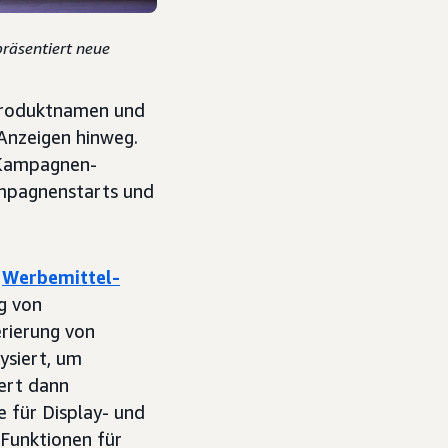
präsentiert neue
 Produktnamen und
Anzeigen hinweg.
 Kampagnen-
Kampagnenstarts und
n
Werbemittel-
g von
erierung von
ysiert, um
iert dann
e für Display- und
Funktionen für