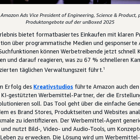
Amazon Ads Vice President of Engineering, Science & Product, 
Produktangebote auf der unBoxed 2025
rlebnis bietet formatbasiertes Einkaufen mit klaren
ation über programmatische Medien und gesponserte 
 Suchfunktionen können Werbetreibende jetzt schnell
ieren und darauf reagieren, was zu 67 % schnelleren 
zierten täglichen Verwaltungszeit führt.
1
m Erfolg des
Kreativstudios
führte Amazon auch de
n KI-gestützten Werbemittel-Partner, der die Erstellun
lutionieren soll. Das Tool geht über die einfache Gen
ndem es Brand Stores, Produktseiten und Websites anal
kmale zu identifizieren. Der Werbemittel-Agent gener
 und nutzt Bild-, Video- und Audio-Tools, um Konzept
Leben zu erwecken. Die Lösung wird um Werbemittel-