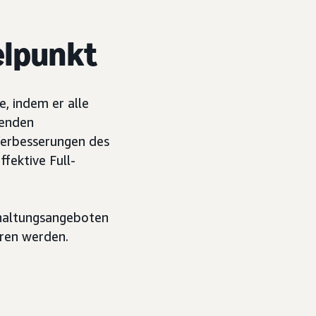
telpunkt
, indem er alle
nenden
Verbesserungen des
ffektive Full-
rhaltungsangeboten
eren werden.