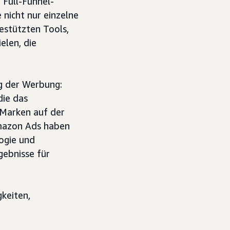
Full-Funnel-
nicht nur einzelne
stützten Tools,
elen, die
ng der Werbung:
die das
 Marken auf der
Amazon Ads haben
ogie und
gebnisse für
keiten,