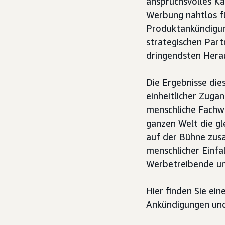
anspruchsvolles K
Werbung nahtlos fü
Produktankündigun
strategischen Part
dringendsten Hera
Die Ergebnisse die
einheitlicher Zuga
menschliche Fachwi
ganzen Welt die g
auf der Bühne zus
menschlicher Einf
Werbetreibende un
Hier finden Sie ei
Ankündigungen und