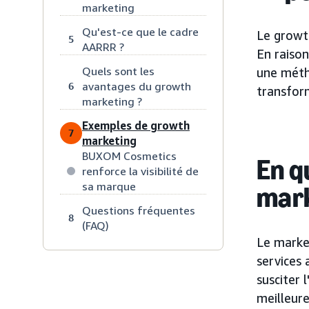
marketing
Qu'est-ce que le cadre
Le growt
5
AARRR ?
En raison
Quels sont les
une métho
avantages du growth
6
transfor
marketing ?
Exemples de growth
7
marketing
BUXOM Cosmetics
En q
renforce la visibilité de
sa marque
mark
Questions fréquentes
8
(FAQ)
Le marke
services 
susciter 
meilleur