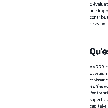
d'évaluat
une impo
contribue
réseaux p
Qu'e
AARRR es
devraient
croissance
d'affaires
l'entrepr
superfici
capital-r