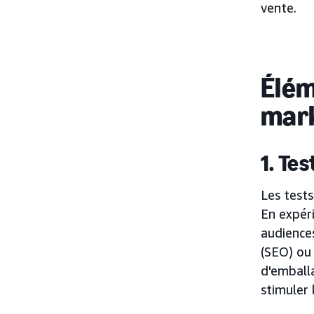
vente.
Élém
mar
1. Tes
Les tests
En expér
audiences
(SEO) ou 
d'emballa
stimuler l