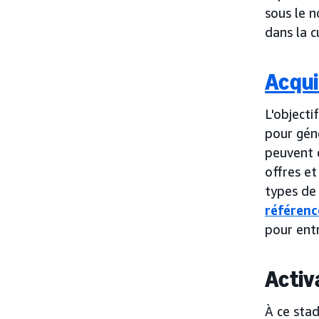
sous le n
dans la c
Acqui
L'objecti
pour géné
peuvent c
offres et
types de 
référen
pour entr
Activ
À ce stad