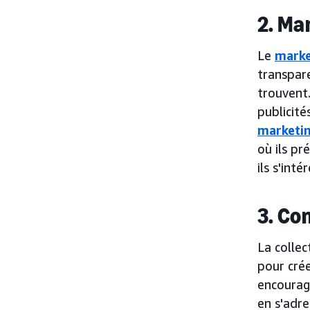
2. Ma
Le
marke
transpare
trouvent.
publicité
marketin
où ils pr
ils s'inté
3. Co
La colle
pour crée
encourag
en s'adre