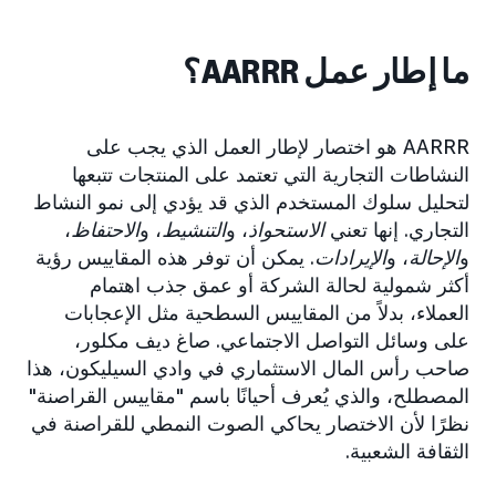
ما إطار عمل AARRR؟
AARRR هو اختصار لإطار العمل الذي يجب على
النشاطات التجارية التي تعتمد على المنتجات تتبعها
لتحليل سلوك المستخدم الذي قد يؤدي إلى نمو النشاط
التجاري. إنها تعني
الاستحواذ
، و
التنشيط
، و
الاحتفاظ
،
و
الإحالة
، و
الإيرادات
. يمكن أن توفر هذه المقاييس رؤية
أكثر شمولية لحالة الشركة أو عمق جذب اهتمام
العملاء، بدلاً من المقاييس السطحية مثل الإعجابات
على وسائل التواصل الاجتماعي. صاغ ديف مكلور،
صاحب رأس المال الاستثماري في وادي السيليكون، هذا
المصطلح، والذي يُعرف أحيانًا باسم "مقاييس القراصنة"
نظرًا لأن الاختصار يحاكي الصوت النمطي للقراصنة في
الثقافة الشعبية.