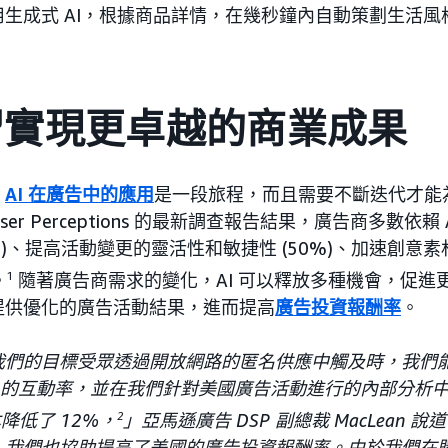
生成式 AI，根據商品詳情，在幾秒鐘內自動策劃生活風
習實現更卓越的商業成果
，
AI 在廣告中的應用
是一段旅程，而且需要不斷迭代才能
tiser Perceptions 的最新調查報告結果，廣告商多數依
%)、提高活動變更的靈活性和敏捷性 (50%)、加速創意素材
。
1
隨著廣告商需求的變化，AI 可以釋放多種機會，促進
提供優化的廣告活動結果，進而提高
廣告投資報酬率
。
我們的目標受眾透過開放網路的匿名供應中觸及時，我們
% 的互動率，並在我們針對美國廣告活動進行的內部分析
降低了 12%，
2
」亞馬遜廣告 DSP 副總裁 MacLean
，我們也協助提高了美國的廣告投資報酬率。由於我們在