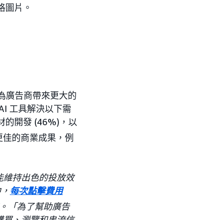
格圖片。
為廣告商帶來更大的
賴 AI 工具解決以下需
的開發 (46%)，以
更佳的商業成果，例
能維持出色的投放效
中，
每次點擊費用
 說道。「為了幫助廣告
購買、瀏覽和串流信