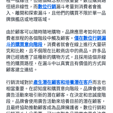
程一樣線性，但這個概念依然很重要。數位購買路
徑絕非線性，而
數位行銷
漏斗考量到消費者會進
入、離開和探索漏斗，且他們的購買不限於單一品
牌旗艦店或地理區域。
由於顧客可以隨時隨地購物，品牌應思考如何在消
費者旅程的各個階段中觸及顧客。
僅在數位行銷漏
斗的購買意向階段
，消費者就會在線上進行大量研
究和比較，且不侷限在比較商店中的商品。許多品
牌已經適應了這種新的購物方式，且採用這個非線
性的購買路徑，在漏斗中以真實且有價值的方式與
顧客建立連結。
行銷流域對於
產生潛在顧客和培養潛在客戶
而言也
相當重要。在認知度和購買意向階段，品牌會使用
廣告活動來吸引新的潛在顧客。在決定和忠誠度階
段，品牌會使用廣告活動來培養目前的潛在顧客，
且最終協助推動顧客成為品牌擁護者。數位行銷和