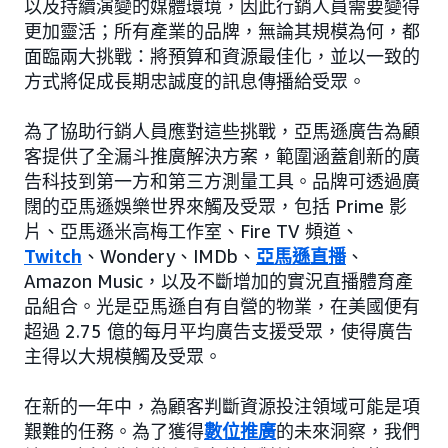
以及持續演變的媒體環境，因此行銷人員需要變得
更加靈活；所有產業的品牌，無論其規模為何，都
面臨兩大挑戰：將預算和資源最佳化，並以一致的
方式將促成長期忠誠度的訊息傳播給受眾。
為了協助行銷人員應對這些挑戰，亞馬遜廣告為顧
客提供了全漏斗推廣解決方案，範圍涵蓋創新的廣
告科技到第一方和第三方測量工具。品牌可透過廣
闊的亞馬遜娛樂世界來觸及受眾，包括 Prime 影
片、亞馬遜米高梅工作室、Fire TV 頻道、
Twitch
、Wondery、IMDb、
亞馬遜直播
、
Amazon Music，以及不斷增加的實況直播體育產
品組合。光是亞馬遜自有自營的物業，在美國便有
超過 2.75 億的每月平均廣告支援受眾，使得廣告
主得以大規模觸及受眾。
在新的一年中，為顧客判斷資源投注領域可能是項
艱難的任務。為了獲得
數位推廣
的未來洞察，我們