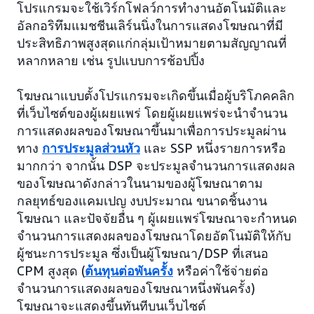
โปรแกรมจะใช้เวิร์กโฟลว์การทำงานอัตโนมัติและ
อัลกอริทึมแมชชีนเลิร์นนิ่งในการแสดงโฆษณาที่มี
ประสิทธิภาพสูงสุดแก่กลุ่มเป้าหมายตามสัญญาณที่
หลากหลาย เช่น รูปแบบการช้อปปิ้ง
โฆษณาแบบตั้งโปรแกรมจะเกิดขึ้นเมื่อผู้บริโภคคลิก
ที่เว็บไซต์ของผู้เผยแพร่ โดยผู้เผยแพร่จะนำจำนวน
การแสดงผลของโฆษณาขึ้นมาเพื่อการประมูลผ่าน
ทาง
การประมูลส่วนหัว
และ SSP หนึ่งรายการหรือ
มากกว่า จากนั้น DSP จะประมูลจำนวนการแสดงผล
ของโฆษณาดังกล่าวในนามของผู้โฆษณาตาม
กลยุทธ์ของแคมเปญ งบประมาณ ขนาดชิ้นงาน
โฆษณา และปัจจัยอื่น ๆ ผู้เผยแพร่โฆษณาจะกำหนด
จำนวนการแสดงผลของโฆษณาโดยอัตโนมัติให้กับ
ผู้ชนะการประมูล ซึ่งเป็นผู้โฆษณา/DSP ที่เสนอ
CPM สูงสุด (
ต้นทุนต่อพันครั้ง
หรือค่าใช้จ่ายต่อ
จำนวนการแสดงผลของโฆษณาหนึ่งพันครั้ง)
โฆษณาจะแสดงขึ้นทันทีบนเว็บไซต์