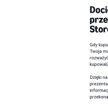
Doci
prze
Stor
Gdy kupu
Twoja ma
rozważyć 
kupowali
Dzięki n
prezenta
informac
przekona