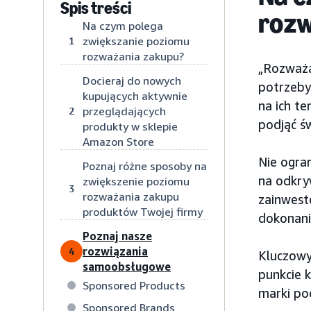
Spis treści
rozw
Na czym polega
zwiększanie poziomu
1
rozważania zakupu?
„Rozważa
Docieraj do nowych
potrzeby
kupujących aktywnie
na ich te
przeglądających
2
podjąć ś
produkty w sklepie
Amazon Store
Nie ogra
Poznaj różne sposoby na
na odkry
zwiększenie poziomu
3
rozważania zakupu
zainwest
produktów Twojej firmy
dokonani
Poznaj nasze
rozwiązania
4
Kluczowy
samoobsługowe
punkcie 
Sponsored Products
marki po
Sponsored Brands