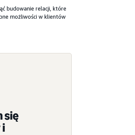
ć budowanie relacji, które
pne możliwości w klientów
 się
 i