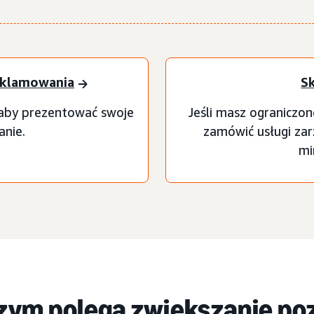
reklamowania
Sk
 aby prezentować swoje
Jeśli masz ograniczon
anie.
zamówić usługi za
mi
zym polega zwiększanie po