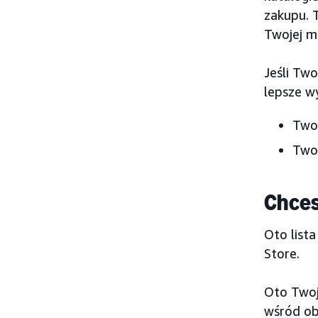
zakupu. T
Twojej ma
Jeśli Two
lepsze wy
Twor
Two
Chces
Oto list
Store.
Oto Twoj
wśród ob