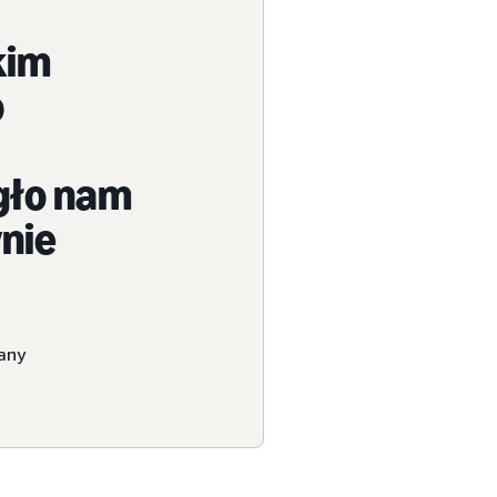
kim
o
gło nam
nie
any