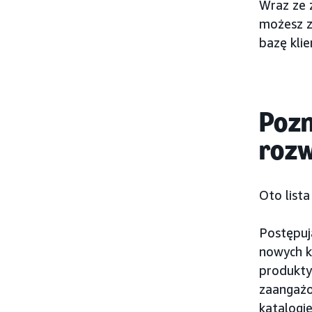
Wraz ze 
możesz z
bazę klie
Pozn
rozw
Oto list
Postępuj
nowych k
produkty
zaangażo
katalogi