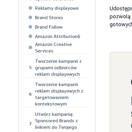
Reklamy displayowe
Udostępn
pozwolą 
Brand Stores
gotowych
Brand Follow
Amazon Attribution6
Amazon Creative
Services
Tworzenie kampanii z
grupami odbiorców
5
reklam displayowych
Tworzenie kampanii
reklam displayowych z
6
targetowaniem
kontekstowym
Utwórz kampanię
Sponsored Brands z
7
linkiem do Twojego