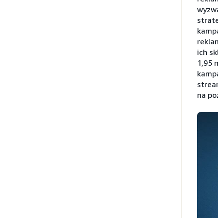
wyzwa
strat
kampa
rekla
ich s
1,95 
kampa
strea
na po