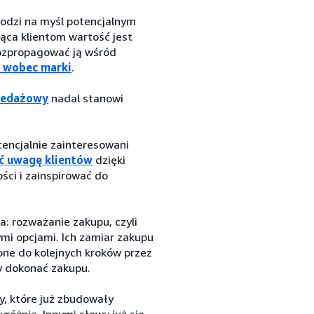
hodzi na myśl potencjalnym
jąca klientom wartość jest
rozpropagować ją wśród
ą wobec marki
.
rzedażowy
nadal stanowi
tencjalnie zainteresowani
ąć uwagę klientów
dzięki
ci i zainspirować do
a: rozważanie zakupu, czyli
mi opcjami. Ich zamiar zakupu
one do kolejnych kroków przez
y dokonać zakupu.
y, które już zbudowały
różnia. Innymi słowy już się