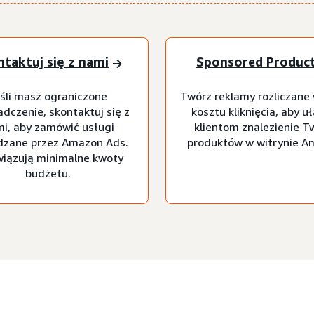
taktuj się z nami
Sponsored Produc
śli masz ograniczone
Twórz reklamy rozliczane
dczenie, skontaktuj się z
kosztu kliknięcia, aby u
i, aby zamówić usługi
klientom znalezienie T
dzane przez Amazon Ads.
produktów w witrynie A
iązują minimalne kwoty
budżetu.