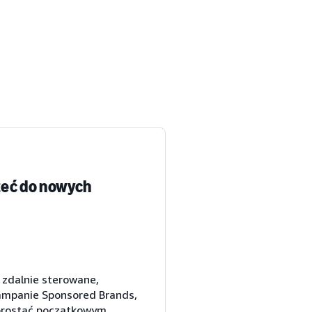
zeć do nowych
 zdalnie sterowane,
kampanie Sponsored Brands,
sprostać początkowym