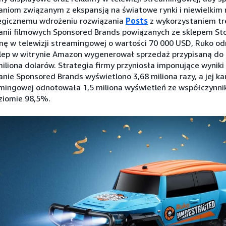
niom związanym z ekspansją na światowe rynki i niewielkim 
egicznemu wdrożeniu rozwiązania
Posts
z wykorzystaniem tre
nii filmowych Sponsored Brands powiązanych ze sklepem Stor
mę w telewizji streamingowej o wartości 70 000 USD, Ruko od
klep w witrynie Amazon wygenerował sprzedaż przypisaną do 
miliona dolarów. Strategia firmy przyniosła imponujące wyniki
nie Sponsored Brands wyświetlono 3,68 miliona razy, a jej ka
mingowej odnotowała 1,5 miliona wyświetleń ze współczynnik
ziomie 98,5%.