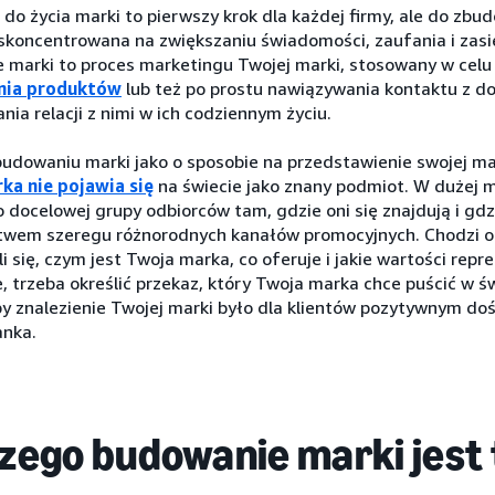
do życia marki to pierwszy krok dla każdej firmy, ale do zbu
 skoncentrowana na zwiększaniu świadomości, zaufania i zasi
 marki to proces marketingu Twojej marki, stosowany w cel
ia produktów
lub też po prostu nawiązywania kontaktu z d
ia relacji z nimi w ich codziennym życiu.
budowaniu marki jako o sposobie na przedstawienie swojej ma
ka nie pojawia się
na świecie jako znany podmiot. W dużej m
 docelowej grupy odbiorców tam, gdzie oni się znajdują i gdzi
twem szeregu różnorodnych kanałów promocyjnych. Chodzi o 
i się, czym jest Twoja marka, co oferuje i jakie wartości repre
, trzeba określić przekaz, który Twoja marka chce puścić w św
by znalezienie Twojej marki było dla klientów pozytywnym d
anka.
zego budowanie marki jest