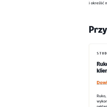
i określić
Przy
STU
Ruko
klie
Dowi
Ruko,
wykor
rekla