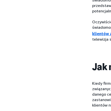
przedstawi
potencjaln
Oczywiści
świadomoś
klientów
telewizja
Jak 
Kiedy firm
związanyc
danego cel
zastanowi
klientów n