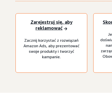
Zarejestruj się, aby
Skon
reklamować
Je
doświa
Zacznij korzystać z rozwiązań
nam
Amazon Ads, aby prezentować
zarzą
swoje produkty i tworzyć
Obow
kampanie.