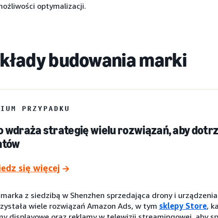
 możliwości optymalizacji.
kłady budowania marki
DIUM PRZYPADKU
 wdraża strategię wielu rozwiązań, aby dotr
ntów
edz się więcej
 marka z siedzibą w Shenzhen sprzedająca drony i urządzenia
zystała wiele rozwiązań Amazon Ads, w tym
sklepy Store
, 
my displayowe oraz reklamy w telewizji streamingowej, aby 