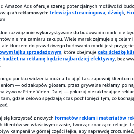
ad Amazon Ads oferuje szereg potencjalnych możliwości bud
ozwiązań reklamowych:
telewizja streamingowa
,
dźwięk
,
Fir
om.
dne rozwiązanie wykorzystywane do budowania marki nie będ
ntów nie ma zamiaru zakupu. Wiele marek zajmuje się celami z 
, ale kluczem do prawdziwego budowania marki jest przyjęci
owym lejku sprzedażowym
, które obejmuje
całą ścieżkę kli
e budżet na reklamę będzie najbardziej efektywny
, bez wy
.
nego punktu widzenia można to ująć tak: zapewnij klientom e
eniom — od zakupów głosem, przez grywalne reklamy, po najl
na żywo w Prime Video. Dalej — pokazuj niezakłócające rekla
 tam, gdzie celowo spędzają czas pochłonięci tym, co kochaj
zać.
aj się korzystać z nowych
formatów reklam i materiałów r
 klientów we właściwym czasie, tworząc znaczące relacje. I z
pływ kampanii w górnej części lejka, aby naprawdę zrozumieć,