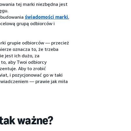
dowania tej marki niezbędna jest
ęgu.
u budowania
świadomości marki
,
ocelową grupą odbiorców i
rki grupie odbiorców — przecież
ierze oznacza to, że trzeba
e jest ich dużo, za
to, aby Twoi odbiorcy
zentuje. Aby to zrobić
iat, i pozycjonować go w taki
oświadczeniem — prawie jak miła
 tak ważne?