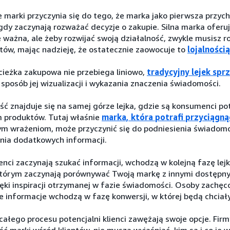
 marki przyczynia się do tego, że marka jako pierwsza przyc
gdy zaczynają rozważać decyzje o zakupie. Silna marka oferu
 ważna, ale żeby rozwijać swoją działalność, zwykle musisz 
ów, mając nadzieję, że ostatecznie zaowocuje to
lojalności
cieżka zakupowa nie przebiega liniowo,
tradycyjny lejek sp
sposób jej wizualizacji i wykazania znaczenia świadomości.
ć znajduje się na samej górze lejka, gdzie są konsumenci po
 produktów. Tutaj właśnie
marka, która potrafi przyciągn
m wrażeniom, może przyczynić się do podniesienia świadomoś
nia dodatkowych informacji.
ienci zaczynają szukać informacji, wchodzą w kolejną fazę lejk
którym zaczynają porównywać Twoją markę z innymi dostępny
ęki inspiracji otrzymanej w fazie świadomości. Osoby zachęc
 informacje wchodzą w fazę konwersji, w której będą chciał
całego procesu potencjalni klienci zawężają swoje opcje. Firm
 marki wśród klientów, nie muszą wyjaśniać, kim są i co je wy