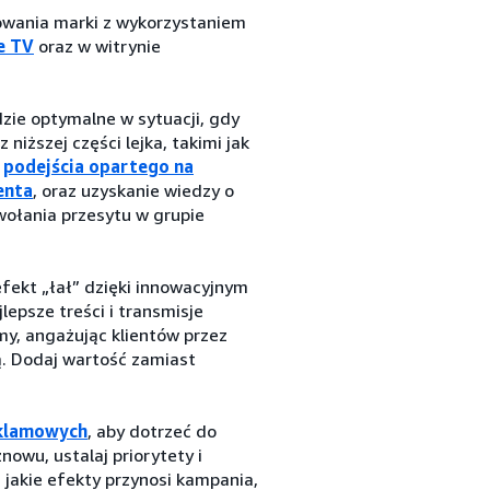
owania marki z wykorzystaniem
e TV
oraz w witrynie
zie optymalne w sytuacji, gdy
niższej części lejka, takimi jak
e
podejścia opartego na
enta
, oraz uzyskanie wiedzy o
wołania przesytu w grupie
fekt „łał” dzięki innowacyjnym
epsze treści i transmisje
my, angażując klientów przez
ą. Dodaj wartość zamiast
eklamowych
, aby dotrzeć do
nowu, ustalaj priorytety i
 jakie efekty przynosi kampania,