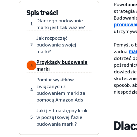
Powołanie 
strategia
Spis treści
Budowanie
Dlaczego budowanie
1
promowan
marki jest tak ważne?
utrzymywan
Jak rozpocząć
budowanie swojej
Pomyśl o 
2
marki?
żadna
mar
dotrzeć do
Przykłady budowania
pośrednic
3
marki
dowiedziel
skutecznie
Pomiar wysiłków
sposób, a
związanych z
4
niespodzi
budowaniem marki za
pomocą Amazon Ads
Jaki jest następny krok
w początkowej fazie
5
Dlac
budowania marki?