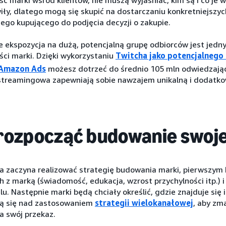
ły, dlatego mogą się skupić na dostarczaniu konkretniejszych
ego kupującego do podjęcia decyzji o zakupie.
e ekspozycja na dużą, potencjalną grupę odbiorców jest jed
ci marki. Dzięki wykorzystaniu
Twitcha jako potencjalnego
 Amazon Ads
możesz dotrzeć do średnio 105 mln odwiedzając
 streamingowa zapewniają sobie nawzajem unikalną i dodatk
rozpocząć budowanie swoje
a zaczyna realizować strategię budowania marki, pierwszym 
h z marką (świadomość, edukacja, wzrost przychylności itp.)
u. Następnie marki będą chciały określić, gdzie znajduje się 
ą się nad zastosowaniem
strategii wielokanałowej
, aby zm
a swój przekaz.