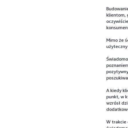
Budowanie
klientom, 
oczywiście
konsument
Mimo że ś
użyteczny 
Świadomoś
poznaniem
pozytywny
poszukiwa
A kiedy kl
punkt, w 
wzrósł dzi
dodatkowe
W trakcie 
świadomość