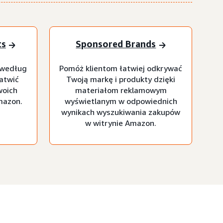
ts
Sponsored Brands
 według
Pomóż klientom łatwiej odkrywać
łatwić
Twoją markę i produkty dzięki
woich
materiałom reklamowym
mazon.
wyświetlanym w odpowiednich
wynikach wyszukiwania zakupów
w witrynie Amazon.