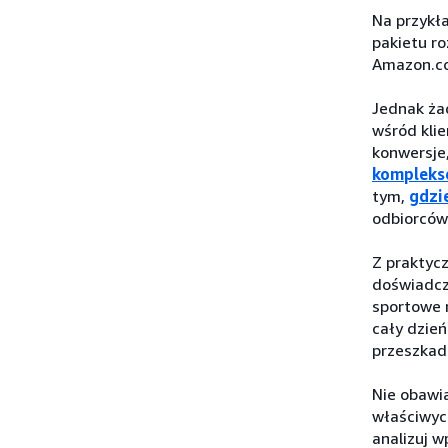
Na przykł
pakietu r
Amazon.c
Jednak ża
wśród klie
konwersje
kompleks
tym,
gdzi
odbiorców
Z praktycz
doświadcz
sportowe 
cały dzień
przeszkad
Nie obawi
właściwych
analizuj w