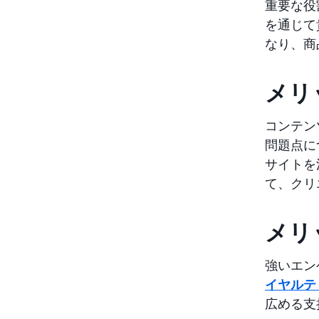
重要な役
を通じて
なり、商
メリ
コンテン
問題点に
サイトを
て、クリ
メリ
強いエン
イヤルテ
広める支