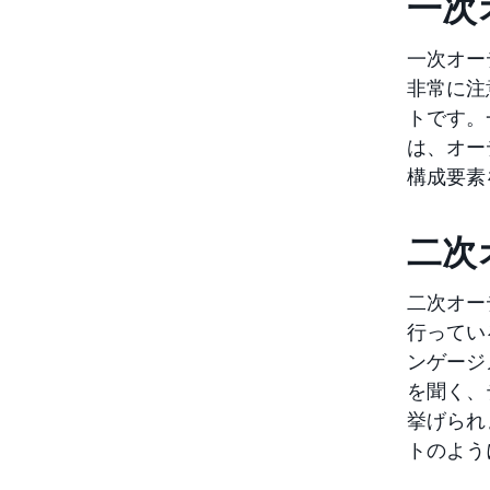
一次
一次オー
非常に注
トです。
は、オー
構成要素
二次
二次オー
行ってい
ンゲージ
を聞く、
挙げられ
トのよう