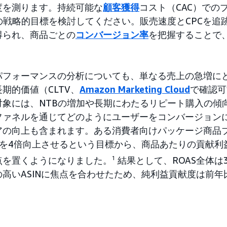
度を測ります。持続可能な
顧客獲得
コスト（CAC）での
の戦略的目標を検討してください。販売速度とCPCを追
得られ、商品ごとの
コンバージョン率
を把握することで
パフォーマンスの分析についても、単なる売上の急増に
期的価値（CLTV、
Amazon Marketing Cloud
で確認可
対象には、NTBの増加や長期にわたるリピート購入の傾
ファネルを通じてどのようにユーザーをコンバージョン
アの向上も含まれます。ある消費者向けパッケージ商品
Sを4倍向上させるという目標から、商品あたりの貢献利益率
点を置くようになりました。
1
結果として、ROAS全体は
高いASINに焦点を合わせたため、純利益貢献度は前年