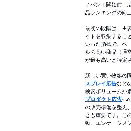
イベント開始前、
品ランキングの向
最初の段階は、主
イトを収集するこ
いった指標で、ベ
ルの高い商品（通
が最も高いと特定
新しい買い物客の
スプレイ広告
など
検索ボリュームが
プロダクト広告
へ
の販売準備を整え
とも重要です。こ
動、エンゲージメ