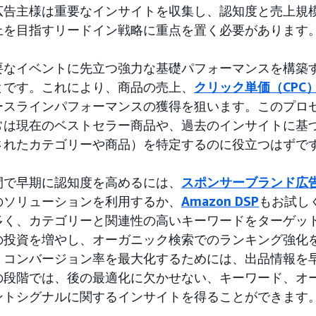
広告主様は重要なインサイトを収集し、認知度と売上規
上を目指すリードイン戦略に重点を置く必要があります
要なイベントに先立つ強力な基礎パフォーマンスを構築
とです。これにより、商品の売上、
クリック単価（CPC
ースラインパフォーマンスの獲得を狙います。このプロ
常は現在のベストセラー商品や、過去のインサイトに基
されたカテゴリーや商品）を特定するのに役立つはずで
間で早期に認知度を高めるには、
スポンサーブランド広
のソリューションを利用するか、
Amazon DSP
もお試し
多く、カテゴリーと関連性の高いキーワードをターゲッ
の投資を増やし、オーガニック検索でのランキング強化
、コンバージョン率を最大化するためには、出品情報を
の段階では、後の最適化に欠かせない、キーワード、オ
ントシグナルに関するインサイトを得ることができます