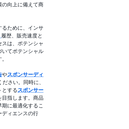
模の向上に備えて商
。
するために、インサ
）
履歴、販売速度と
セスは、ポテンシャ
づいてポテンシャル
す。
告
や
スポンサーディ
ください。同時に、
トとする
スポンサー
を目指します。商品
早期に最適化するこ
ーディエンスの行
。