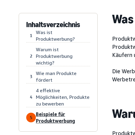
Was 
Inhaltsverzeichnis
Was ist
1
Produktw
Produktwerbung?
Produktw
Warum ist
Käufern 
Produktwerbung
2
wichtig?
Die Werb
Wie man Produkte
3
Werbetre
fördert
4 effektive
Möglichkeiten, Produkte
4
zu bewerben
Waru
Beispiele für
5
Produktwerbung
Produktwe