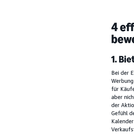
4 ef
bew
1. Bi
Bei der 
Werbung 
für Käufe
aber nich
der Akti
Gefühl d
Kalender
Verkaufs