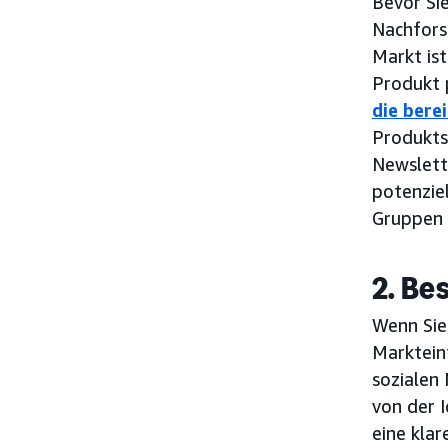
Bevor Sie
Nachfors
Markt is
Produkt 
die bere
Produkts 
Newslett
potenziel
Gruppen 
2. Be
Wenn Sie 
Markteinf
sozialen 
von der 
eine kla