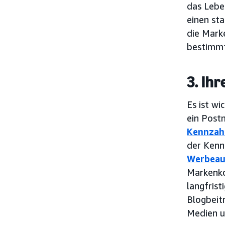
das Lebe
einen st
die Mark
bestimmt
3. Ih
Es ist wi
ein Post
Kennzahl
der Kenn
Werbeau
Markenko
langfris
Blogbeit
Medien u