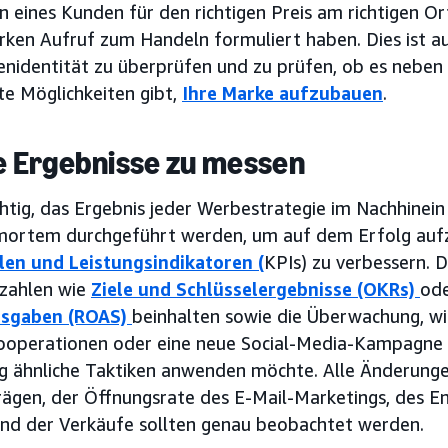
n eines Kunden für den richtigen Preis am richtigen O
arken Aufruf zum Handeln formuliert haben. Dies ist a
enidentität zu überprüfen und zu prüfen, ob es neben
e Möglichkeiten gibt,
Ihre Marke aufzubauen
.
re Ergebnisse zu messen
chtig, das Ergebnis jeder Werbestrategie im Nachhinein
mortem durchgeführt werden, um auf dem Erfolg auf
en und Leistungsindikatoren (
KPIs) zu verbessern. 
zahlen wie
Ziele und Schlüsselergebnisse (OKRs)
od
sgaben (ROAS)
beinhalten sowie die Überwachung, wi
operationen oder eine neue Social-Media-Kampagne 
tig ähnliche Taktiken anwenden möchte. Alle Änderunge
rägen, der Öffnungsrate des E-Mail-Marketings, des E
nd der Verkäufe sollten genau beobachtet werden.