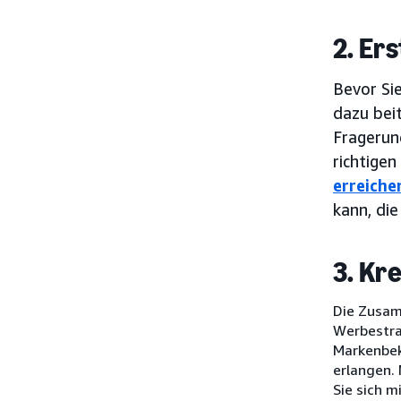
2. Er
Bevor Si
dazu beit
Fragerun
richtigen
erreiche
kann, die
3. Kr
Die Zusam
Werbestra
Markenbek
erlangen. 
Sie sich m