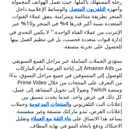
رحلة المستهلك بأكملها، حيث تعمل الهواتف المحمولة
وأجهزة
التلفزيون المتصل
والوسائط الإعلامية داخل
المتجر بطريقة متناغمة ومتزامنة. ينفق عملاء القنوات
المتعددة نسبة أكبر قدرها 4% في المتجر و10% عبر
الإنترنت من عملاء القناة الواحدة.
11
لا يكمن التحدي في
إدارة قنوات متعددة فحسب، بل في تنظيم العمل بينها
للحصول على تجربة متسقة.
ستؤدي الحملات الشاملة عبر مراحل القمع التسويقي
من Amazon Ads إلى إتاحة الفرصة أمام الماركات
للوصول إلى المتسوقين في جميع مراحل التسوق، بدءًا
من التعرف على المنتجات من خلال Prime Video
ومنصة Twitch وصولاً إلى تحويل المشاهد إلى عميل،
كل ذلك في عرض واحد. عندما يحدث تنسيق بين
إعلانات البث التلفزيوني و
المنتجات المدعومة
وحملات
إعلانات العرض، تبدو ماركتك متسقة وغير منقسمة.
يساعد هذا الاتساق على
بناء الثقة مع العملاء
وتقليل
الاحتكاك ودفع باتجاه النمو في نهاية المطاف.