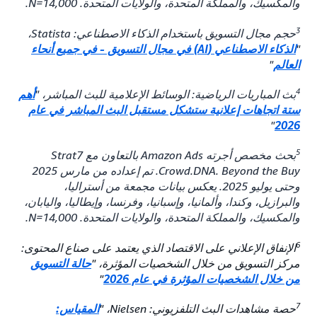
والمكسيك، والمملكة المتحدة، والولايات المتحدة. N=14,000.
3
حجم مجال التسويق باستخدام الذكاء الاصطناعي: Statista،
"
الذكاء الاصطناعي (AI) في مجال التسويق - في جميع أنحاء
العالم
"
4
بث المباريات الرياضية: الوسائط الإعلامية للبث المباشر، "
أهم
ستة اتجاهات إعلانية ستشكل مستقبل البث المباشر في عام
"
2026
5
بحث مخصص أجرته Amazon Ads بالتعاون مع Strat7
Crowd.DNA. Beyond the Buy. تم إعداده من مارس 2025
وحتى يوليو 2025. يعكس بيانات مجمعة من أستراليا،
والبرازيل، وكندا، وألمانيا، وإسبانيا، وفرنسا، وإيطاليا، واليابان،
والمكسيك، والمملكة المتحدة، والولايات المتحدة. N=14,000.
6
الإنفاق الإعلاني على الاقتصاد الذي يعتمد على صناع المحتوى:
مركز التسويق من خلال الشخصيات المؤثرة، "
حالة التسويق
من خلال الشخصيات المؤثرة في عام 2026
"
7
حصة مشاهدات البث التلفزيوني: Nielsen، "
المقياس: