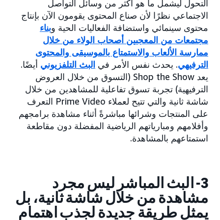
التحول ليشمل ما هو أكثر من وسائل التواصل
الاجتماعي نظرًا لأن صناع المحتوى يقومون الآن بإنتاج
محتوى سينمائي واستضافة الفعاليات الحية و
بناء
مجتمعات من المعجبين أصحاب الولاء من خلال
ممارسة الألعاب والاستمتاع بالموسيقى والمحتوى
الترفيهي
. يحدث نفس الأمر في
البث التلفزيوني
أيضًا.
يعد Shop the Show (التسوق من خلال العروض
الترفيهية) تجربة تسوق تفاعلية للمشاهدين من خلال
شاشة ثانية والتي تتيح لعملاء Prime Video التعرف
على المنتجات وشرائها مباشرةً أثناء مشاهدة برامجهم
وأفلامهم ومبارياتهم الرياضية المفضلة دون مقاطعة
استمتاعهم بالمشاهدة.
3- البث المباشر ليس مجرد
مشاهدة من خلال شاشة ثانية، بل
يمثل طريقة جديدة لجذب اهتمام