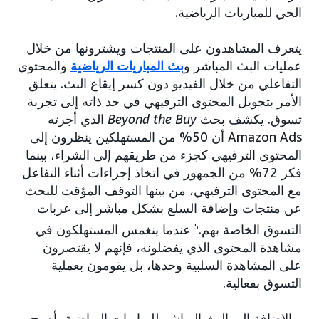
الحي للمباريات الرياضية.
يتعرف المشاهدون على المنتجات ويشترونها من خلال
عمليات البث المباشر و
بث المباريات الرياضية
والمحتوى
التفاعلي من خلال الفيديو دون كسر إيقاع البث. يتعلق
الأمر بتحويل المحتوى الترفيهي في حد ذاته إلى تجربة
تسوق. يكشف بحث
Beyond the Buy
الذي أجرته
Amazon Ads أن 50% من المستهلكين ينظرون إلى
المحتوى الترفيهي كجزء من طريقهم إلى الشراء، بينما
فكر 72% من الجمهور في اتخاذ إجراءات أثناء التفاعل
مع المحتوى الترفيهي، من بينها التوقف المؤقت للبحث
عن منتجات وإضافة السلع بشكل مباشر إلى عربات
التسوق الخاصة بهم.
5
عندما ينغمس المستهلكون في
مشاهدة المحتوى الذي يفضلونه، فإنهم لا يقتصرون
على المشاهدة السلبية وحدها، بل يقومون بعملية
التسوق بفعالية.
وبالإضافة إلى البث المباشر للمباريات الرياضية، أصبح