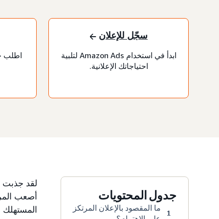
سجّل للإعلان
ابدأ في استخدام Amazon Ads لتلبية
اطلب خد
احتياجاتك الإعلانية.
لقد جذبت ان
جدول المحتويات
أصعب المرا
ما المقصود بالإعلان المرتكز
المستهلك ق
1
على الاهتمام؟