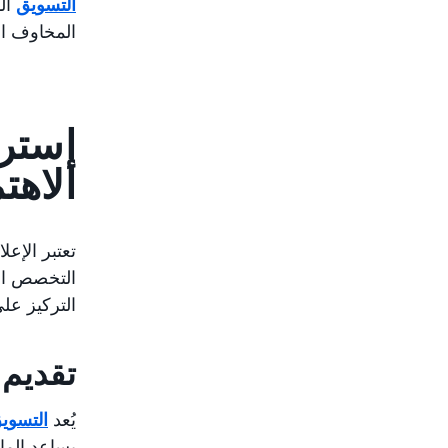
التسويق
الذ
المخاوف ال
إسترا
الاهت
تعتبر الإع
التخصص الم
التركيز على
تقديم 
يُعد
التسويق
يساعد الما