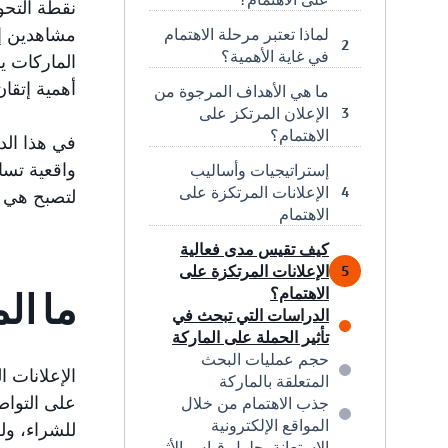
نقطة التح
مشاهدين إل
لماذا تعتبر مرحلة الاهتمام
2
في غاية الأهمية؟
الماركات 
أهمية إتقا
ما هي الأهداف المرجوة من
الإعلان المرتكز على
3
الاهتمام؟
في هذا الد
واقعية تسا
إستراتيجيات وأساليب
الإعلانات المرتكزة على
4
لتصبح هي ا
الاهتمام
كيف تقيس مدى فعالية
الإعلانات المرتكزة على
5
الاهتمام؟
ما ال
الدراسات التي تبحث في
تأثير الحملة على الماركة
حجم عمليات البحث
الإعلانات 
المتعلقة بالماركة
على التواص
جذب الاهتمام من خلال
المواقع الإلكترونية
للشراء، ول
الاستعانة بحلول قياس الأثر