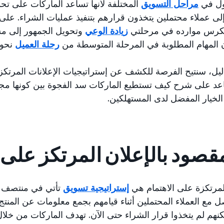
ول في
مراحل التسويق
المختلفة لأنها تساعد الماركات على ت
ى عملاء محتملين يتخذون قرارهم بتنفيذ عمليات الشراء. على
يكرس موارده في مرحلتي
زيادة الوعي
وتحويل الجمهور إلى مشتر
ن المهام المطلوبة في المرحلة المتوسطة من
رحلة العميل
نحو 
ليل، سنتيح الفرصة للكشف عن إستراتيجيات الإعلانات المرتكز
عد على شرح كيف تستطيع الماركات سد الفجوة بين كونها مجرد
لخيار المفضل لدى المستهلكين.
مقصود بالإعلان المرتكز على 
المرتكزة على الاهتمام هي
إستراتيجية تسويق
تأتي في منتصف م
ل مع العملاء المحتملين أثناء قيامهم بجمع معلومات عن المنتج 
كنهم لم يتخذوا قرار الشراء حتى الآن. تهدف الماركات من خلا