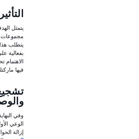
التأثي
يتمثل الهد
مجموعات اه
يتطلب هذا 
بفعالية على
الاهتمام تح
فيها ماركت
تشجيع 
والوصو
وفي النهاية
الوعي الأو
إزالة الحو