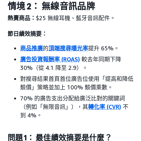
情境 2： 無線音訊品牌
熱賣商品：
$25 無線耳機、藍牙音訊配件。
節日績效摘要：
商品推廣
的
頂端搜尋曝光率
提升 65%。
廣告投資報酬率
(ROAS)
較去年同期下降
30%（從 4.1 降至 2.9）。
對搜尋結果首頁首位廣告位使用「提高和降低
競價」策略並加上 100% 競價乘數。
70% 的廣告支出分配給廣泛比對的關鍵詞
（例如「無限音訊」），其
轉化率 (CVR)
不
到 4%。
問題 1： 最佳績效摘要是什麼？