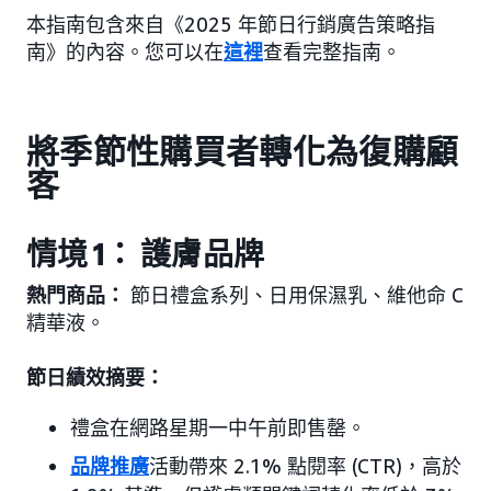
本指南包含來自《2025 年節日行銷廣告策略指
南》的內容。您可以在
這裡
查看完整指南。
將季節性購買者轉化為復購顧
客
情境 1： 護膚品牌
熱門商品：
節日禮盒系列、日用保濕乳、維他命 C
精華液。
節日績效摘要：
禮盒在網路星期一中午前即售罄。
品牌推廣
活動帶來 2.1% 點閱率 (CTR)，高於