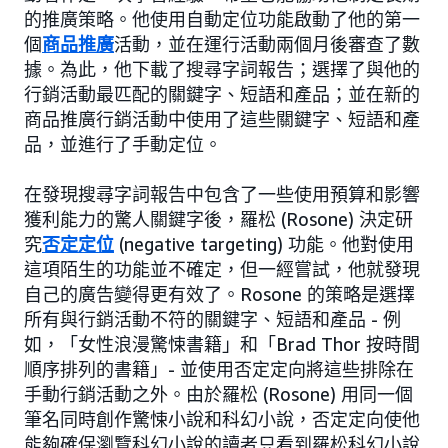
的推廣策略。他使用自動定位功能啟動了他的第一
個
商品推廣
活動，並在運行活動兩個月後審查了數
據。為此，他下載了搜尋字詞報告；選擇了與他的
行銷活動最匹配的關鍵字、短語和產品；並在新的
商品推廣行銷活動中使用了這些關鍵字、短語和產
品，並進行了手動定位。
在發現搜尋字詞報告中包含了一些使用預算和影響
獲利能力的驚人關鍵字後，羅松 (Rosone) 決定研
究
否定定位
(negative targeting) 功能。他對使用
這項陌生的功能並不確定，但一經嘗試，他就發現
自己的廣告變得更有效了。Rosone 的策略是選擇
所有與行銷活動不符的關鍵字、短語和產品 - 例
如，「女性浪漫驚悚書籍」和「Brad Thor 按時間
順序排列的書籍」- 並使用否定定向將這些排除在
手動行銷活動之外。由於羅松 (Rosone) 用同一個
筆名同時創作驚悚小說和科幻小說，否定定向使他
能夠確保瀏覽科幻小說的讀者只看到羅松科幻小說