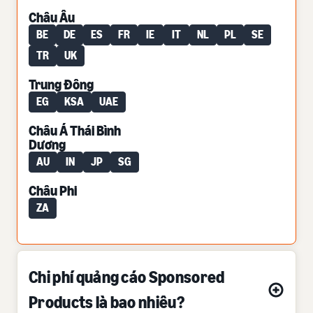
Châu Âu
BE
DE
ES
FR
IE
IT
NL
PL
SE
TR
UK
Trung Đông
EG
KSA
UAE
Châu Á Thái Bình
Dương
AU
IN
JP
SG
Châu Phi
ZA
Chi phí quảng cáo Sponsored
Products là bao nhiêu?