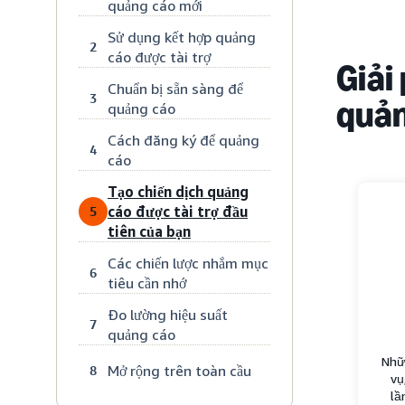
quảng cáo mới
Sử dụng kết hợp quảng
2
cáo được tài trợ
Giải
Chuẩn bị sẵn sàng để
3
quản
quảng cáo
Cách đăng ký để quảng
4
cáo
Tạo chiến dịch quảng
cáo được tài trợ đầu
5
tiên của bạn
Các chiến lược nhắm mục
6
tiêu cần nhớ
Đo lường hiệu suất
7
quảng cáo
Nhữ
Mở rộng trên toàn cầu
8
vụ
lầ