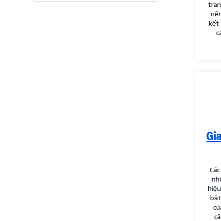
tra
riê
kết
c
Gi
Các
nh
hiệ
bậ
củ
câ