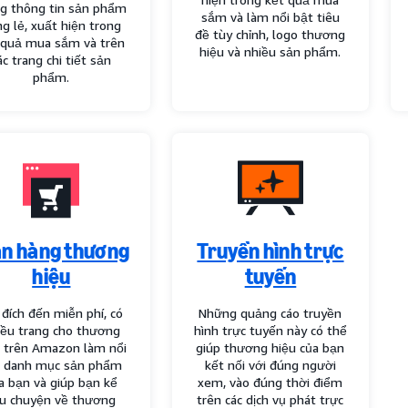
ng thông tin sản phẩm
sắm và làm nổi bật tiêu
ng lẻ, xuất hiện trong
đề tùy chỉnh, logo thương
 quả mua sắm và trên
hiệu và nhiều sản phẩm.
ác trang chi tiết sản
phẩm.
an hàng thương
Truyền hình trực
hiệu
tuyến
 đích đến miễn phí, có
Những quảng cáo truyền
iều trang cho thương
hình trực tuyến này có thể
u trên Amazon làm nổi
giúp thương hiệu của bạn
t danh mục sản phẩm
kết nối với đúng người
a bạn và giúp bạn kể
xem, vào đúng thời điểm
u chuyện về thương
trên các dịch vụ phát trực