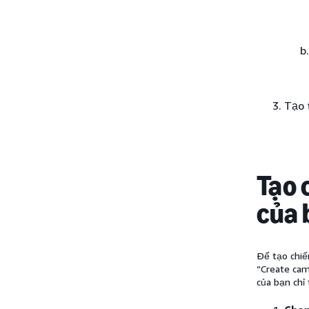
Tạo 
Tạo 
của 
Để tạo chiế
“Create cam
của bạn chỉ 