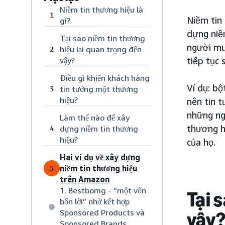
Niềm tin thương hiệu là
1
Niềm tin
gì?
dựng niềm
Tại sao niềm tin thương
người mu
hiệu lại quan trọng đến
2
vậy?
tiếp tục 
Điều gì khiến khách hàng
Ví dụ: bộ
tin tưởng một thương
3
hiệu?
nên tin t
những ngư
Làm thế nào để xây
thương hi
dựng niềm tin thương
4
hiệu?
của họ.
Hai ví dụ về xây dựng
niềm tin thương hiệu
5
trên Amazon
1. Bestbomg - “một vốn
Tại 
bốn lời” nhờ kết hợp
Sponsored Products và
vậy
Sponsored Brands