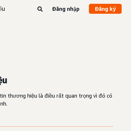
ểu
Đăng nhập
Đăng ký
ệu
in thương hiệu là điều rất quan trọng vì đó có
anh.