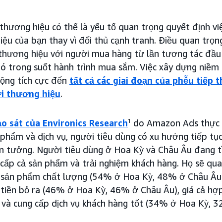
 thương hiệu có thể là yếu tố quan trọng quyết định v
iệu của bạn thay vì đối thủ cạnh tranh. Điều quan trọ
thương hiệu với người mua hàng từ lần tương tác đầu ti
ó trong suốt hành trình mua sắm. Việc xây dựng niềm t
động tích cực đến
tất cả các giai đoạn của phễu tiếp t
i thương hiệu
.
o sát của Environics Research
1
do Amazon Ads thực h
n phẩm và dịch vụ, người tiêu dùng có xu hướng tiếp t
tin tưởng. Người tiêu dùng ở Hoa Kỳ và Châu Âu đang 
cấp cả sản phẩm và trải nghiệm khách hàng. Họ sẽ quay
 sản phẩm chất lượng (54% ở Hoa Kỳ, 48% ở Châu Âu)
 tiền bỏ ra (46% ở Hoa Kỳ, 46% ở Châu Âu), giá cả hợ
 và cung cấp dịch vụ khách hàng tốt (34% ở Hoa Kỳ, 