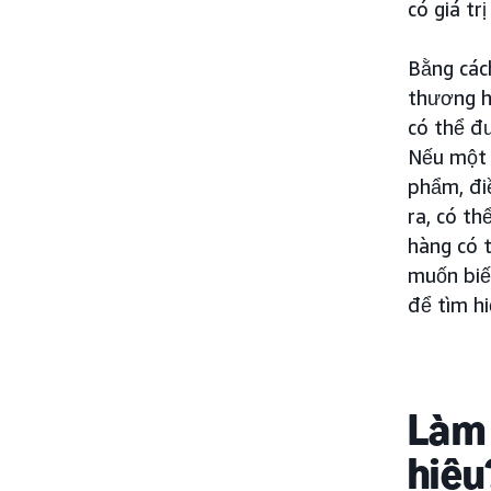
có giá tr
Bằng cách
thương h
có thể đ
Nếu một 
phẩm, đi
ra, có t
hàng có 
muốn biế
để tìm h
Làm 
hiệu