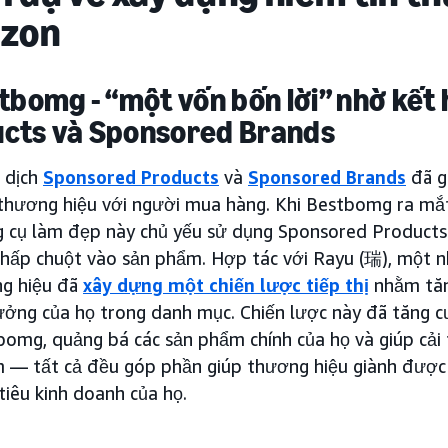
zon
stbomg - “một vốn bốn lời” nhờ kế
cts và Sponsored Brands
n dịch
Sponsored Products
và
Sponsored Brands
đã g
 thương hiệu với người mua hàng. Khi Bestbomg ra m
g cụ làm đẹp này chủ yếu sử dụng Sponsored Products đ
nhấp chuột vào sản phẩm. Hợp tác với Rayu (瑞), một nh
ng hiệu đã
xây dựng một chiến lược tiếp thị
nhằm tăn
ưởng của họ trong danh mục. Chiến lược này đã tăng 
bomg, quảng bá các sản phẩm chính của họ và giúp cải
 — tất cả đều góp phần giúp thương hiệu giành được 
tiêu kinh doanh của họ.