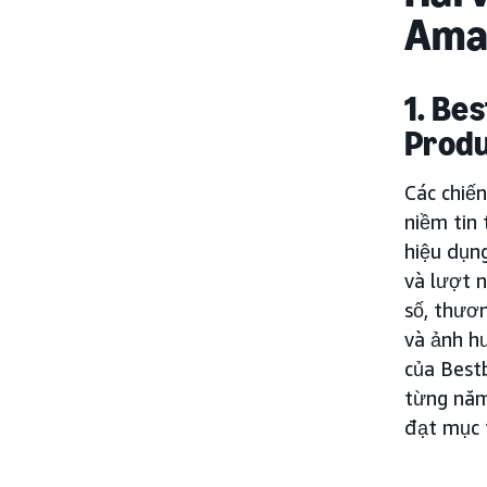
Ama
1. Be
Produ
Các chiế
niềm tin
hiệu dụn
và lượt 
số, thươ
và ảnh h
của Best
từng năm
đạt mục 