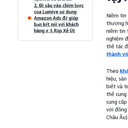
2. Đi sâu vào chiến lược
của Lumive sử dụng
Niềm tin
Amazon Ads để giúp
thương h
bạn kết nối với khách
hàng ở Ả Rập Xê Út
niềm tin 
nghiệm đ
thể tác 
thành vớ
Theo
khả
hiệu, sả
biết và 
thể cung 
cung cấp
với đồng
Châu Âu)