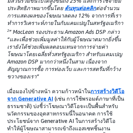
มีส่วนร่วมขึ้นไปได้สูงขึ้นถึง 25% และการใช้จ่ายมี
ประสิทธิภาพมากขึ้นโดย
ต้นทุนต่อคลิก
ต่อจำนวน
การแสดงผลของโฆษณาลดลง 12% จากการที่เรา
ทำการวิเคราะห์ภายในกับแคมเปญในสหรัฐอเมริกา
2
” MacLean รองประธาน Amazon Ads DSP กล่าว
“และเพื่อช่วยเพิ่มมูลค่าให้กับผู้โฆษณาตมากยิ่งขึ้น
เรายังได้ช่วยเพิ่มผลตอบแทนจากการจ่ายค่า
โฆษณาโดยเฉลี่ยทั่วสหรัฐอเมริกา สำหรับแคมเปญ
Amazon DSP มากกว่าหนึ่งในสาม เนื่องจาก
สัญญาณการซื้อ การท่องเว็บ และการสตรีมที่กว้าง
ขวางของเรา”
เมื่อมองไปข้างหน้า ความก้าวหน้าใน
การสร้างวิดีโอ
จาก Generative AI
(เช่น การใช้พรอมต์ภาษาที่เป็น
ธรรมชาติ) บ่งชี้ว่าโฆษณาวิดีโอจะเป็นพื้นสำหรับ
นวัตกรรมของอุตสาหกรรมนี้ในอนาคต การใช้
ประโยชน์จาก Generative AI ในการสร้างวิดีโอ
ทำให้ผู้โฆษณาสามารถเข้าถึงแอสเซทชิ้นงาน