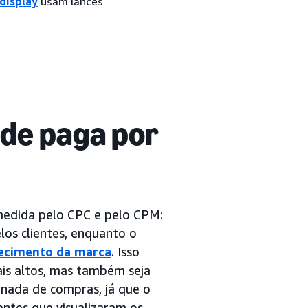
display
usam lances
ade paga por
medida pelo CPC e pelo CPM:
los clientes, enquanto o
ecimento da marca
. Isso
is altos, mas também seja
rnada de compras, já que o
entes que visualizaram os