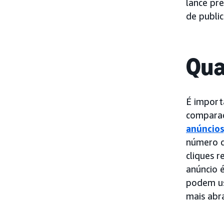
lance pr
de public
Qua
É import
comparaç
anúncios
número d
cliques 
anúncio 
podem us
mais abr