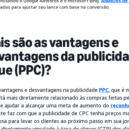
 incluindo o Google AdWords e o Microsoft Bing.
Anúncios de 
ados para ajustar seu lance com base na conversão.
is são as vantagens e
vantagens da publicid
que (PPC)?
vantagens e desvantagens na publicidade
PPC
, que é 
tá mais diretamente relacionado às compras feitas pe
 ajudar a alcançar uma meta de aumento do
reconh
te faz com que a publicidade de CPC tenha preços ma
osa para levar os clientes ao próximo passo em sua jo
diretamente vinculado à taxa de cliques (CTR) dos cli