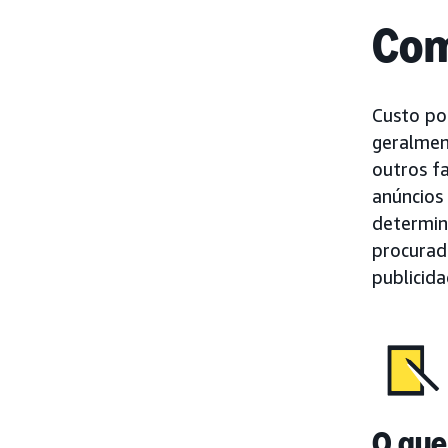
Com
Custo po
geralmen
outros f
anúncios 
determin
procurada
publicida
O que