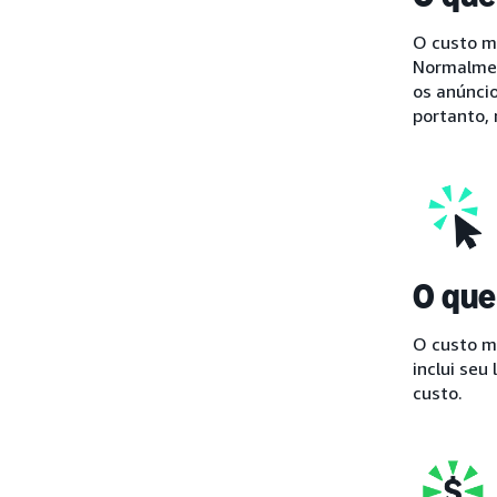
O custo mé
Normalmen
os anúnci
portanto,
O que
O custo má
inclui seu
custo.