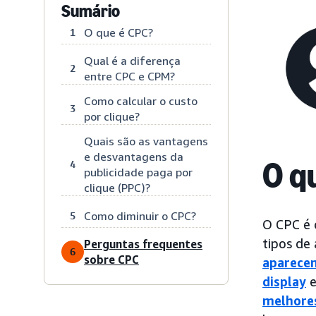
Sumário
O que é CPC?
1
Qual é a diferença
2
entre CPC e CPM?
Como calcular o custo
3
por clique?
Quais são as vantagens
e desvantagens da
O q
4
publicidade paga por
clique (PPC)?
Como diminuir o CPC?
5
O CPC é 
tipos de 
Perguntas frequentes
6
sobre CPC
aparecem
display
e
melhores