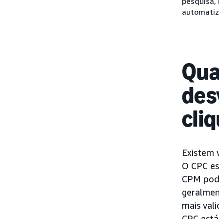
pesquisa,
automatiz
Qua
des
cli
Existem 
O CPC es
CPM pode
geralmen
mais vali
CPC está 