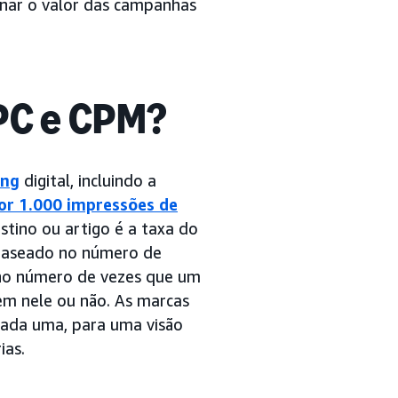
inar o valor das campanhas
CPC e CPM?
ing
digital, incluindo a
por 1.000 impressões de
stino ou artigo é a taxa do
 baseado no número de
 no número de vezes que um
rem nele ou não. As marcas
cada uma, para uma visão
ias.