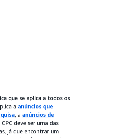
ca que se aplica a todos os
aplica a
anúncios que
squisa
, a
anúncios de
o CPC deve ser uma das
s, já que encontrar um