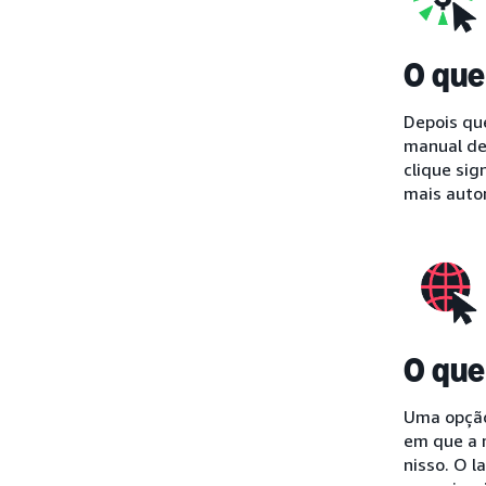
O que
Depois que
manual de 
clique sig
mais auto
O que
Uma opção 
em que a 
nisso. O 