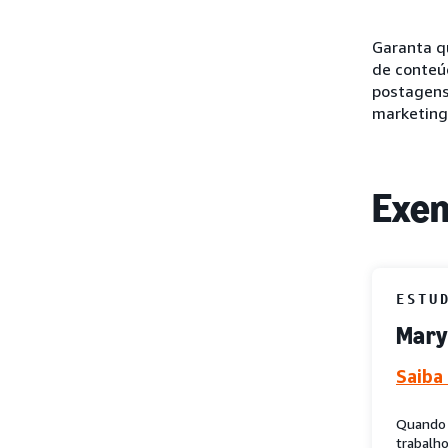
Garanta q
de conteú
postagens
marketing
Exem
ESTU
Mary 
Saiba
Quando 
trabalh