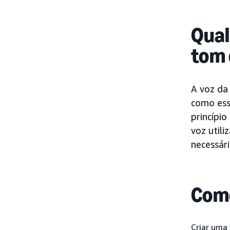
Qual
tom
A voz da
como ess
princípi
voz util
necessári
Como
Criar uma