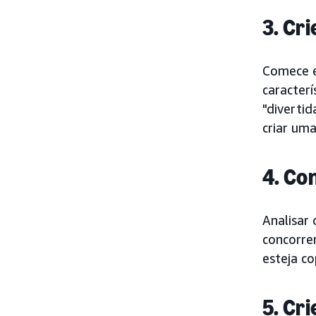
3. Cr
Comece e
caracterí
"divertid
criar uma
4. Co
Analisar 
concorre
esteja c
5. Cr