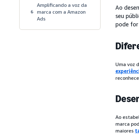
Amplificando a voz da
Ao desen
marca com a Amazon
6
seu públ
Ads
pode for
Difer
Uma voz d
experiênc
reconhece
Dese
Ao estabe
marca pod
maiores
t