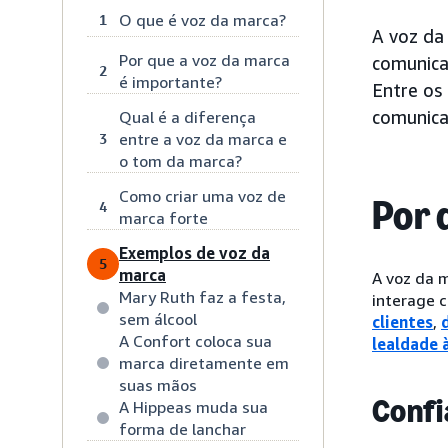
O que é voz da marca?
1
A voz da
Por que a voz da marca
comunica
2
é importante?
Entre os
comunica
Qual é a diferença
entre a voz da marca e
3
o tom da marca?
Como criar uma voz de
Por 
4
marca forte
Exemplos de voz da
5
marca
A voz da 
Mary Ruth faz a festa,
interage 
sem álcool
clientes
,
A Confort coloca sua
lealdade 
marca diretamente em
suas mãos
Confi
A Hippeas muda sua
forma de lanchar