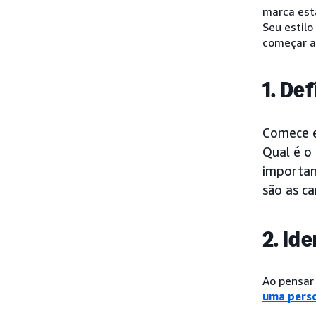
marca est
Seu estilo
começar a
1. De
Comece e
Qual é o 
importan
são as c
2. Id
Ao pensar
uma pers