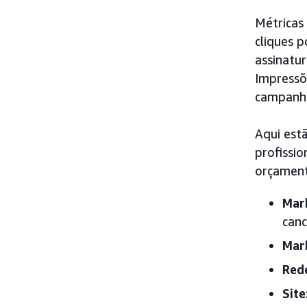
Métricas
cliques 
assinatur
Impressõ
campanha
Aqui est
profissi
orçament
Mar
canc
Mark
Rede
Site