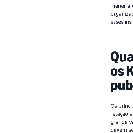
maneira 
organiza
esses in
Qua
os 
pub
Os princ
relação 
grande v
devem se