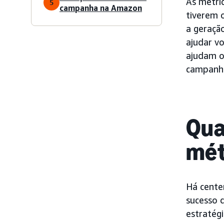
As métri
5
campanha na Amazon
tiverem 
a geraçã
ajudar v
ajudam o
campanha
Qua
mét
Há cente
sucesso 
estratégi