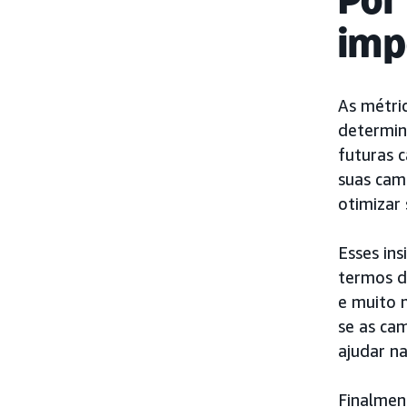
imp
As métri
determin
futuras 
suas cam
otimizar
Esses in
termos d
e muito 
se as ca
ajudar n
Finalment