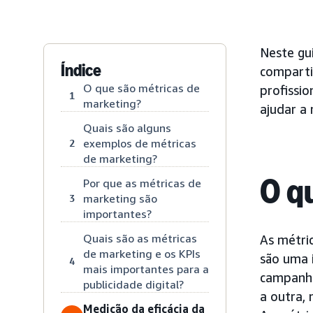
Neste gu
Índice
comparti
O que são métricas de
profissi
1
marketing?
ajudar a
Quais são alguns
exemplos de métricas
2
de marketing?
O q
Por que as métricas de
marketing são
3
importantes?
Quais são as métricas
As métri
de marketing e os KPIs
são uma 
4
mais importantes para a
campanha
publicidade digital?
a outra,
Medição da eficácia da