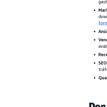
gast
Mar
dow
form
Anú
Ven
aval
Rece
SEO
tráf
Qua
Por