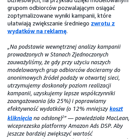
biznesowych, na przykład dzięki modelowanym
grupom odbiorców pozwalającym osiągać
zoptymalizowane wyniki kampanii, które
ułatwiają zwiększanie średniego
zwrotu z
wydatków na reklamę
.
„Na podstawie wewnętrznej analizy kampanii
prowadzonych w Stanach Zjednoczonych
zauważyliśmy, że gdy przy użyciu naszych
modelowanych grup odbiorców docieramy do
anonimowych źródeł podaży w otwartej sieci,
utrzymujemy doskonały poziom realizacji
kampanii, uzyskujemy lepsze współczynniki
zaangażowania (do 25%) i poprawiamy
efektywność wydatków (o 12% mniejszy
koszt
kliknięcia
na odsłonę)
2
” — powiedziała MacLean,
wiceprezeska platformy Amazon Ads DSP. Aby
jeszcze bardziej zwiększyć wartość