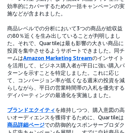
効率的にカバーするための一括キャンペーンの実
施などが含まれました。
商品レベルでの分析において3つの商品が総収益
の80％近くを生み出していることが判明しまし
た。それで、Quartileは最も影響の大きい商品に
投資を集中させるようサポートできました。同チ
ームは
Amazon Marketing Stream
のインサイト
を活用して、ビジネス購入者が平日に強い購入パ
ターンを示すことを特定しました。これに応じ
て、コンバージョン率が低くなる週末の投資を減
らしながら、平日の営業時間帯の入札を優先する
デイパーティングの最適化を実施しました。
ブランドエクイティ
を維持しつつ、購入意図の高
いオーディエンスを獲得するために、Quartileは
商品詳細ページ
での防御的なスポンサープロダク
ト広告キャンペーンを展開し、すでに自社商品を