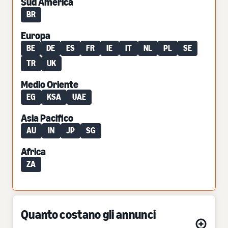
Sud America
BR
Europa
BE
DE
ES
FR
IE
IT
NL
PL
SE
TR
UK
Medio Oriente
EG
KSA
UAE
Asia Pacifico
AU
IN
JP
SG
Africa
ZA
Quanto costano gli annunci