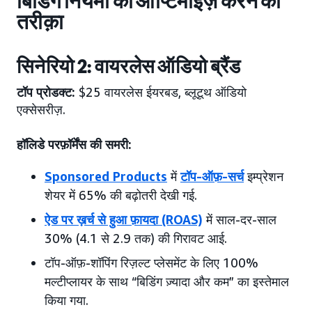
बिडिंग नियमों को ऑप्टिमाइज़ करने का
तरीक़ा
सिनेरियो 2: वायरलेस ऑडियो ब्रैंड
टॉप प्रोडक्ट:
$25 वायरलेस ईयरबड, ब्लूटूथ ऑडियो
एक्सेसरीज़.
हॉलिडे परफ़ॉर्मेंस की समरी:
Sponsored Products
में
टॉप-ऑफ़-सर्च
इम्प्रेशन
शेयर में 65% की बढ़ोतरी देखी गई.
ऐड पर ख़र्च से हुआ फ़ायदा
(ROAS)
में साल-दर-साल
30% (4.1 से 2.9 तक) की गिरावट आई.
टॉप-ऑफ़-शॉपिंग रिज़ल्ट प्लेसमेंट के लिए 100%
मल्टीप्लायर के साथ “बिडिंग ज़्यादा और कम” का इस्तेमाल
किया गया.