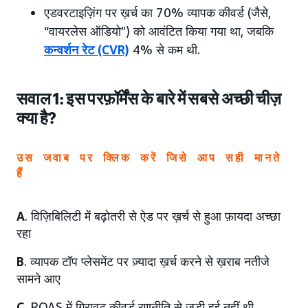
एडवरटाइज़िंग पर ख़र्च का 70% व्यापक कीवर्ड (जैसे,
“वायरलेस ऑडियो”) को आवंटित किया गया था, जबकि
कन्वर्शन रेट (CVR)
4% से कम थी.
सवाल 1: इस परफ़ॉर्मेंस के बारे में सबसे अच्छी चीज़
क्या है?
उस जवाब पर क्लिक करें जिसे आप सही मानते
हैं
A
. विज़िबिलिटी में बढ़ोतरी से ऐड पर ख़र्च से हुआ फ़ायदा अच्छा
रहा
B
. व्यापक टॉप प्लेसमेंट पर ज़्यादा ख़र्च करने से ख़राब नतीजे
सामने आए
C
. ROAS में गिरावट कीवर्ड रणनीति से जुड़ी हुई नहीं थी