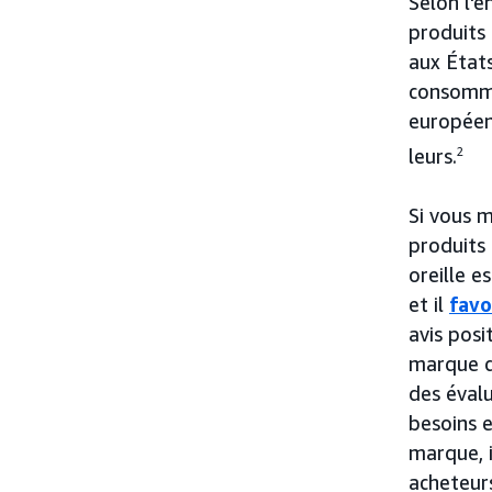
Selon l'
produits
aux États
consomma
européen
leurs.
2
Si vous m
produits
oreille e
et il
favo
avis posi
marque d
des évalu
besoins e
marque, i
acheteur