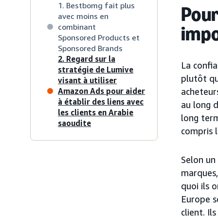
1. Bestbomg fait plus
Pour
avec moins en
combinant
impo
Sponsored Products et
Sponsored Brands
2. Regard sur la
La confia
stratégie de Lumive
plutôt qu
visant à utiliser
Amazon Ads pour aider
acheteurs
à établir des liens avec
au long 
les clients en Arabie
long term
saoudite
compris 
Selon un
marques,
quoi ils
Europe so
client. I