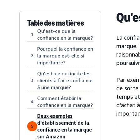
Qu'e
Table des matières
Qu'est-ce que la
1
La confi
confiance en la marque?
marque. P
Pourquoi la confiance en
raisonnab
la marque est-elle si
2
importante?
poursuivr
Qu'est-ce qui incite les
Par exemp
clients à faire confiance
3
à une marque?
de sorte 
temps et
Comment établir la
4
d'achat à
confiance en la marque?
important
Deux exemples
d'établissement de la
5
confiance en la marque
sur Amazon