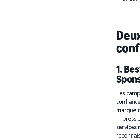
Deux
conf
1. Be
Spons
Les cam
confianc
marque d
impressio
services
reconnais