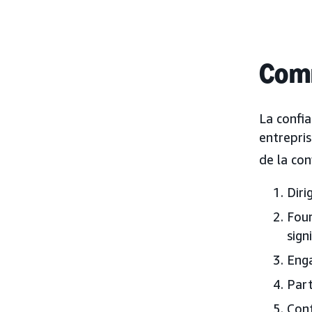
Comm
La confi
entrepris
de la con
Diri
Four
sign
Enga
Part
Cont