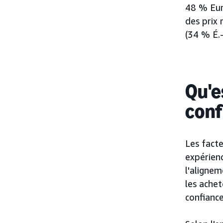
48 % Eur
des prix 
(34 % É.
Qu'es
conf
Les facte
expérienc
l'aligne
les achet
confiance