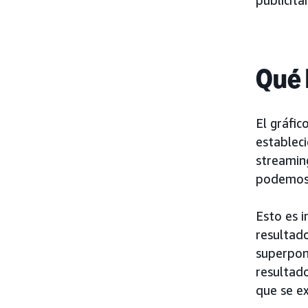
publicitar
Qué 
El gráfic
establec
streamin
podemos 
Esto es 
resultad
superpone
resultad
que se e