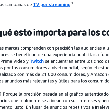
las campañas de
TV por streaming
.
3
qué esto importa para los 
s marcas comprenden con precisión las audiencias a la
ores se benefician de una experiencia publicitaria f
Prime Video y
Twitch
se encuentran entre los cinco de
os por los consumidores a nivel mundial, según el est
realizado con más de 21 000 consumidores, y Amazon o
los anuncios más relevantes y útiles para los consumi
? Porque la precisión basada en el gráfico autenticad
ncios que realmente se alinean con sus intereses y ne
ento justo. En lugar de anuncios repetitivos e irreleva