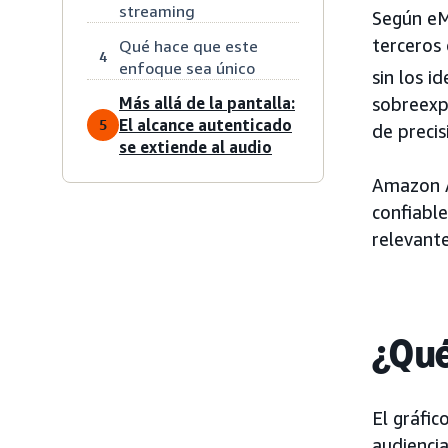
streaming
Según eM
terceros
Qué hace que este
4
enfoque sea único
sin los i
Más allá de la pantalla:
sobreexp
El alcance autenticado
5
de precis
se extiende al audio
Amazon Ad
confiable
relevant
¿Qué
El gráfic
audienci