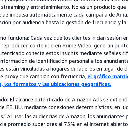
 streaming y entretenimiento. No es un producto que a
que impulsa automáticamente cada campaña de Amaz
ión por audiencia hasta la gestión de frecuencia y la
mo funciona: Cada vez que los clientes inician sesión 
o reproducen contenido en Prime Video, generan puntos
utenticado conecta estos insights mediante señales ci
nformación de identificación personal a los anunciant
s están vinculadas a hogares duraderos en lugar de di
de proxy que cambian con frecuencia,
el gráfico manti
s, los formatos y las ubicaciones geográficas.
tado: El alcance autenticado de Amazon Ads se extien
de EE. UU. mediante conexiones determinísticas, en l
s.
2
Al usar las audiencias de Amazon, los anunciantes
ncia promedio superiores al 75% en el internet abiert