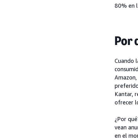
80% en 
Por 
Cuando la
consumid
Amazon, 
preferid
Kantar, 
ofrecer 
¿Por qué
vean anu
en el mom