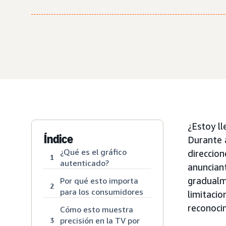
¿Estoy l
Índice
Durante a
¿Qué es el gráfico
direccion
1
autenticado?
anuncian
gradualme
Por qué esto importa
2
para los consumidores
limitacio
reconoci
Cómo esto muestra
precisión en la TV por
3