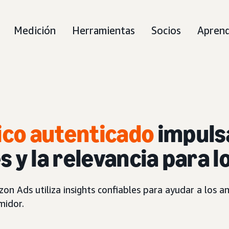
Medición
Herramientas
Socios
Apren
ico autenticado
impuls
s y la relevancia para 
 Ads utiliza insights confiables para ayudar a los an
midor.