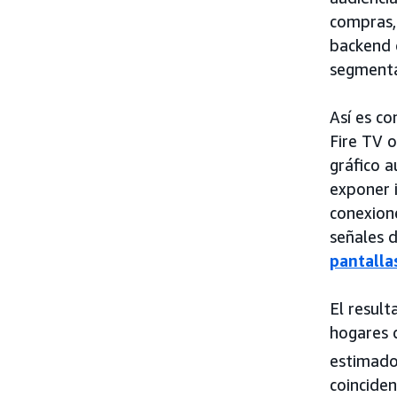
compras,
backend 
segmentac
Así es co
Fire TV 
gráfico a
exponer i
conexione
señales 
pantalla
El resul
hogares 
estimado
coincide