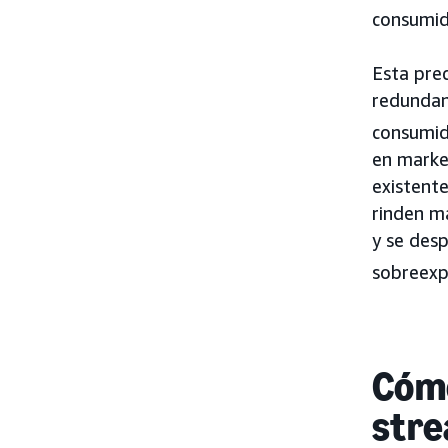
consumid
Esta pre
redundant
consumid
en marke
existente
rinden m
y se des
sobreexp
Cómo
str