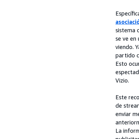
Específi
asociaci
sistema 
se ve en 
viendo. Y
partido d
Esto ocur
espectad
Vizio.
Este reco
de stream
enviar m
anteriorm
La infor