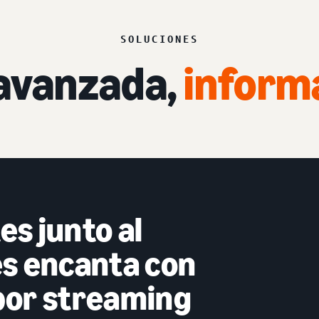
SOLUCIONES
 avanzada,
inform
tes junto al
es encanta con
por streaming