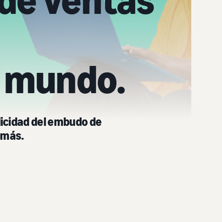
 de ventas
l mundo.
licidad del embudo de
 más.