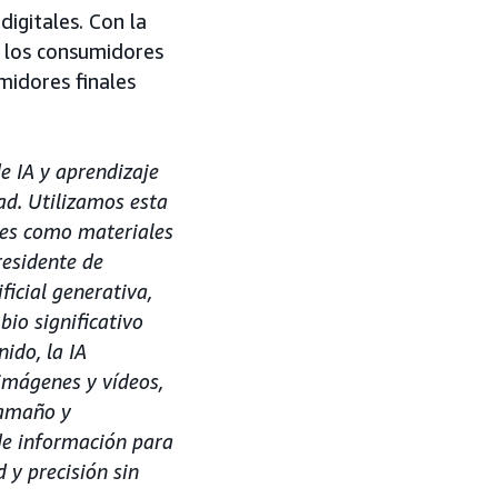
igitales. Con la
e los consumidores
midores finales
 IA y aprendizaje
d. Utilizamos esta
les como materiales
residente de
ficial generativa,
io significativo
ido, la IA
imágenes y vídeos,
tamaño y
de información para
 y precisión sin