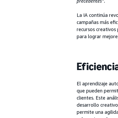
precedentes”.
La IA continúa rev
campañas más efici
recursos creativos 
para lograr mejore
Eficienci
El aprendizaje auto
que pueden permiti
clientes. Este anál
desarrollo creativ
permite una agilid