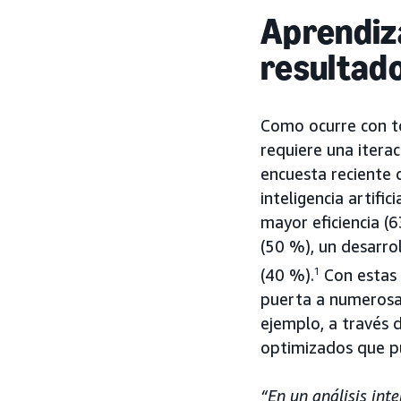
Aprendiza
resultad
Como ocurre con to
requiere una itera
encuesta reciente 
inteligencia artifi
mayor eficiencia (
(50 %), un desarro
(40 %).
1
Con estas 
puerta a numerosa
ejemplo, a través
optimizados que p
“En un análisis int