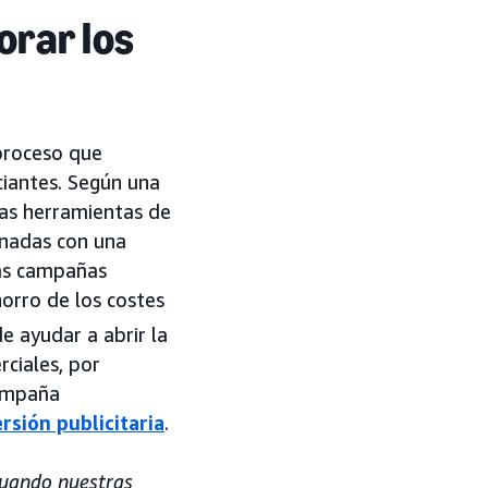
orar los
proceso que
ciantes. Según una
las herramientas de
ionadas con una
las campañas
horro de los costes
e ayudar a abrir la
ciales, por
campaña
rsión publicitaria
.
cuando nuestras