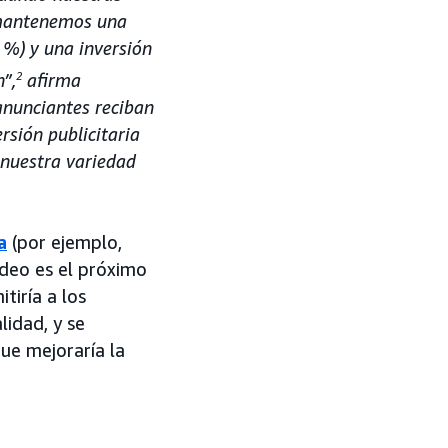
 mantenemos una
 %) y una inversión
”,
2
afirma
anunciantes reciban
sión publicitaria
 nuestra variedad
a
(por ejemplo,
ídeo es el próximo
tiría a los
lidad, y se
que mejoraría la