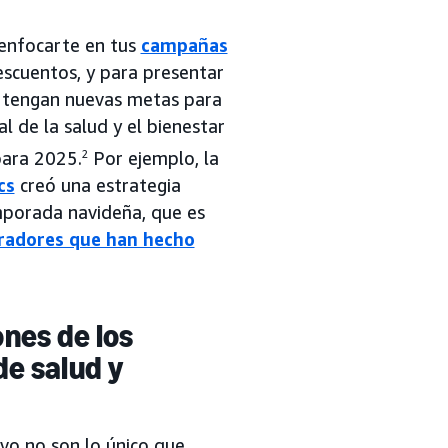
 enfocarte en tus
campañas
scuentos, y para presentar
e tengan nuevas metas para
l de la salud y el bienestar
para 2025.
2
Por ejemplo, la
cs
creó una estrategia
emporada navideña, que es
radores que han hecho
ones de los
e salud y
vo no son lo único que