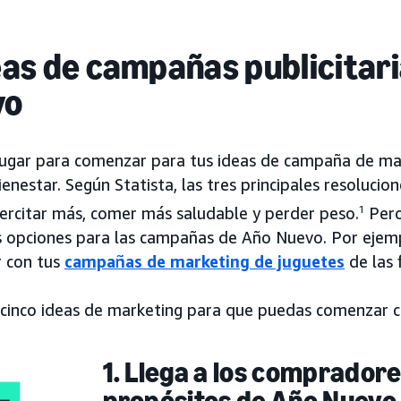
eas de campañas publicitar
vo
lugar para comenzar para tus ideas de campaña de ma
ienestar. Según Statista, las tres principales resoluc
jercitar más, comer más saludable y perder peso.
1
Pero
s opciones para las campañas de Año Nuevo. Por ejempl
r con tus
campañas de marketing de juguetes
de las 
 cinco ideas de marketing para que puedas comenzar 
1. Llega a los comprador
propósitos de Año Nuevo