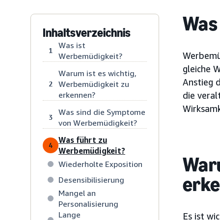
Was 
Inhaltsverzeichnis
Was ist
1
Werbemüd
Werbemüdigkeit?
gleiche 
Warum ist es wichtig,
Anstieg 
Werbemüdigkeit zu
2
erkennen?
die veral
Wirksamk
Was sind die Symptome
3
von Werbemüdigkeit?
Was führt zu
4
Werbemüdigkeit?
Waru
Wiederholte Exposition
erk
Desensibilisierung
Mangel an
Personalisierung
Lange
Es ist wi