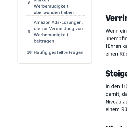
8
Werbemüdigkeit
überwunden haben
Verri
Amazon Ads-Lösungen,
die zur Vermeidung von
Wenn ein
9
Werbemüdigkeit
unempfin
beitragen
führen ka
Häufig gestellte Fragen
10
einen Rü
Steig
In den f
damit, d
Niveau a
einem Rü