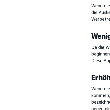
Wenn die
die Ausl
Werbetr
Wenig
Da die W
beginnen
Diese An
Erhöh
Wenn die
kommen, 
bezeichn
gegen ei