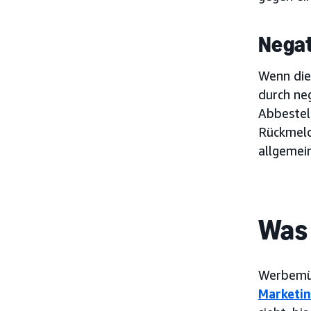
Nega
Wenn die 
durch ne
Abbestel
Rückmeld
allgemei
Was 
Werbemüd
Marketi