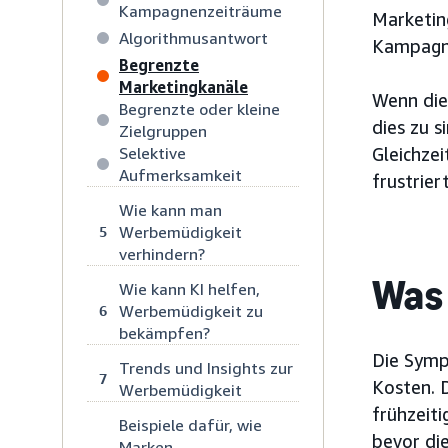
Kampagnenzeiträume
Marketin
Algorithmusantwort
Kampagne
Begrenzte
Marketingkanäle
Wenn die
Begrenzte oder kleine
dies zu 
Zielgruppen
Selektive
Gleichze
Aufmerksamkeit
frustrie
Wie kann man
Werbemüdigkeit
5
verhindern?
Was 
Wie kann KI helfen,
Werbemüdigkeit zu
6
bekämpfen?
Die Symp
Trends und Insights zur
7
Kosten. 
Werbemüdigkeit
frühzeit
Beispiele dafür, wie
bevor die
Marken