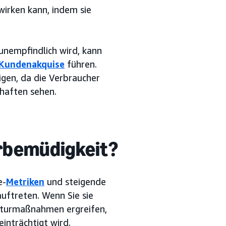
irken kann, indem sie
unempfindlich wird, kann
Kundenakquise
führen.
igen, da die Verbraucher
chaften sehen.
rbemüdigkeit?
e-
Metriken
und steigende
uftreten. Wenn Sie sie
ekturmaßnahmen ergreifen,
inträchtigt wird.