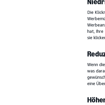
Niedr
Die Klick
Werbemüdi
Werbeanz
hat, Ihre
sie klick
Reduz
Wenn die
was darau
gewünsch
eine Über
Höher