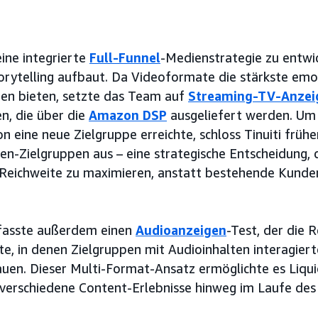
 eine integrierte
Full-Funnel
-Medienstrategie zu entwic
orytelling aufbaut. Da Videoformate die stärkste emo
pen bieten, setzte das Team auf
Streaming-TV-Anzei
n, die über die
Amazon DSP
ausgeliefert werden. Um 
on eine neue Zielgruppe erreichte, schloss Tinuiti frü
n-Zielgruppen aus – eine strategische Entscheidung, 
e Reichweite zu maximieren, anstatt bestehende Kunde
asste außerdem einen
Audioanzeigen
-Test, der die 
 in denen Zielgruppen mit Audioinhalten interagierte
auen. Dieser Multi-Format-Ansatz ermöglichte es Liquid 
verschiedene Content-Erlebnisse hinweg im Laufe des