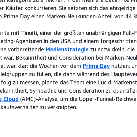
Käufer konkurrieren. Sie setzten sich das ehrgeizige Z
Prime Day einen Marken-Neukunden-Anteil von 44 % 
rte mit Tinuiti, einer der größten unabhängigen Full-
ting-Agenturen in den USA und einem forgeschritten
ine vorbereitende
Medienstrategie
zu entwickeln, die 
et war, Bekanntheit und Consideration bei Marken-Ne
iel war klar: die Wochen vor dem
Prime Day
nutzen, u
ielgruppen zu füllen, die dann während des Haupteve
folg zu messen, plante das Team eine Lucid-Markenst
ekanntheit, Sympathie und Consideration zu quantifizi
g Cloud
(AMC)-Analyse, um die Upper-Funnel-Reichwei
nkaufsverhalten zu verknüpfen.