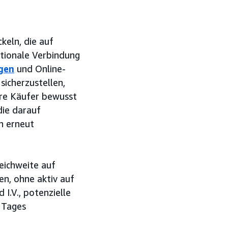
keln, die auf
tionale Verbindung
gen
und Online-
sicherzustellen,
here Käufer bewusst
die darauf
n erneut
Reichweite auf
n, ohne aktiv auf
I.V., potenzielle
 Tages