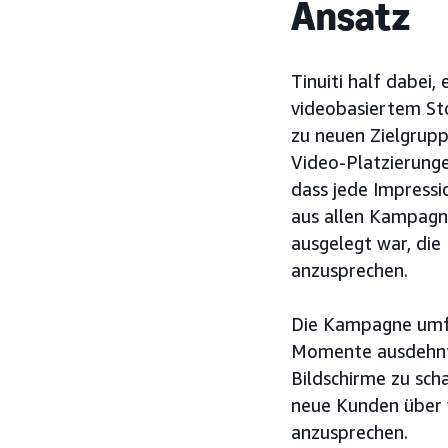
Ansatz
Tinuiti half dabei,
videobasiertem St
zu neuen Zielgrup
Video-Platzierunge
dass jede Impressi
aus allen Kampagne
ausgelegt war, di
anzusprechen.
Die Kampagne umf
Momente ausdehnte,
Bildschirme zu sch
neue Kunden über 
anzusprechen.