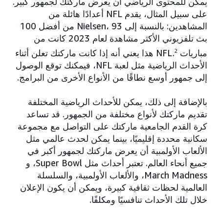
يمكن للمحتوى الرياضي أن يعرض ماركتك لجمهور كبير.
على سبيل المثال، يقدم NFL أعدادًا هائلة من
المشاهدين: بالنسبة إلى Nielsen، 93 من أفضل 100
بث تلفزيوني الأكثر مشاهدة لعام 2023 كانت من
مباريات NFL.
2
هذا يعني أنه إذا كانت ماركتك تعلن أثناء
الأحداث الرياضية مثل لعبة NFL، فيمكنك توقع الوصول
إلى جمهور أوسع نطاقًا من الأنواع الأخرى من البرامج.
بالإضافة إلى ذلك، يمكن للأحداث الرياضية المختلفة
تقديم ماركتك لأنواع مختلفة من الجمهور. قد تساعد
كرة القدم الجامعية ماركتك على التواصل مع مجموعة
سكانية محددة إقليميًا، بينما يمكن لحدث عالمي مثل
الألعاب الأولمبية أن يعرض ماركتك لجمهور أكبر في
جميع أنحاء العالم. تعتبر أحداث مثل Super Bowl، و
March Madness، والألعاب الأولمبية، والسلسلة
العالمية لحظات ثقافية كبيرة، ويمكن أن يكون الإعلان
خلال تلك الأحداث تنافسيًا ومكلفًا.