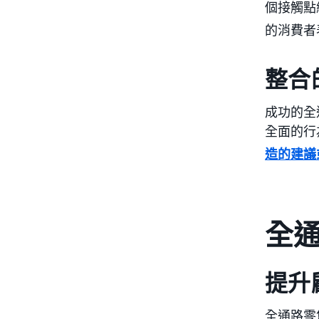
個接觸點
的消費者
整合
成功的全
全面的行
造的建議
全
提升
全通路零