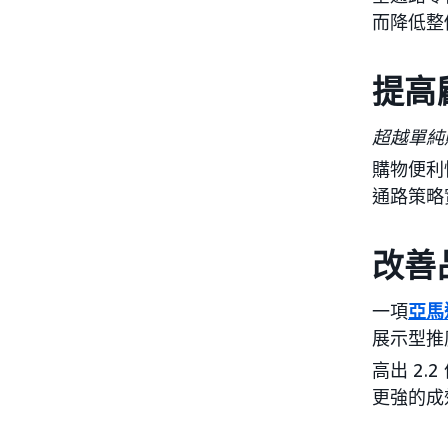
而降低整
提高
超越單純
購物便利性
通路策略
改善
一項
亞馬
展示型推
高出 2.2
更強的成