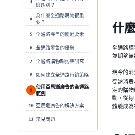
3
麼區別？
為什麼全通路購物很重
4
要？
什
全通路零售的關鍵要素
5
全通路購
全通路零售的優勢
6
並期望無
全通路購物趨勢與研究
7
現今的消
如何建立全通路行銷策略
8
受訪消費
使用亞馬遜廣告的全通路
定的購物
9
範例
動，從線
亞馬遜廣告的解決方案
10
體驗成為
常見問題
11