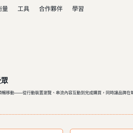
衡量
工具
合作夥伴
學習
受眾
順暢移動——從行動裝置瀏覽、串流內容互動到完成購買，同時讓品牌在