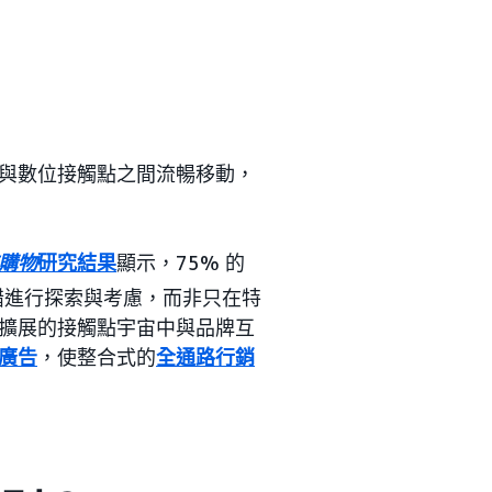
與數位接觸點之間流暢移動，
購物
研究結果
顯示，75% 的
錯進行探索與考慮，而非只在特
擴展的接觸點宇宙中與品牌互
廣告
，使整合式的
全通路行銷