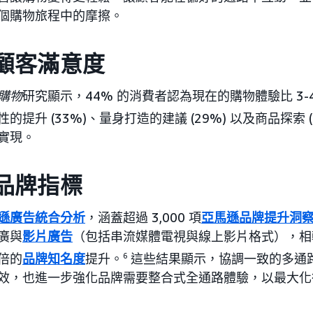
個購物旅程中的摩擦。
顧客滿意度
購物
研究顯示，44% 的消費者認為現在的購物體驗比 3
的提升 (33%)、量身打造的建議 (29%) 以及商品探索 (
實現。
品牌指標
遜廣告統合分析
，涵蓋超過 3,000 項
亞馬遜品牌提升洞
廣與
影片廣告
（包括串流媒體電視與線上影片格式），相
 倍的
品牌知名度
提升。
6
這些結果顯示，協調一致的多通
效，也進一步強化品牌需要整合式全通路體驗，以最大化