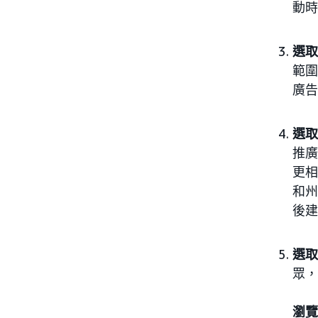
動時
選取
範圍
廣告
選取
推廣
更相
和州
後建
選取
眾，
瀏覽