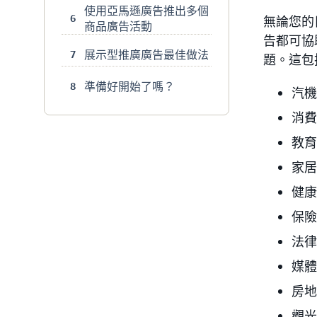
使用亞馬遜廣告推出多個
6
無論您的
商品廣告活動
告都可協
展示型推廣廣告最佳做法
7
題。這包
準備好開始了嗎？
8
汽機
消費
教育
家居
健康
保險
法律
媒體
房地
觀光