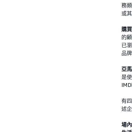
務類
或其
購買
的顧
已瀏
品牌
亞馬
是使
IM
有四
述企
場內