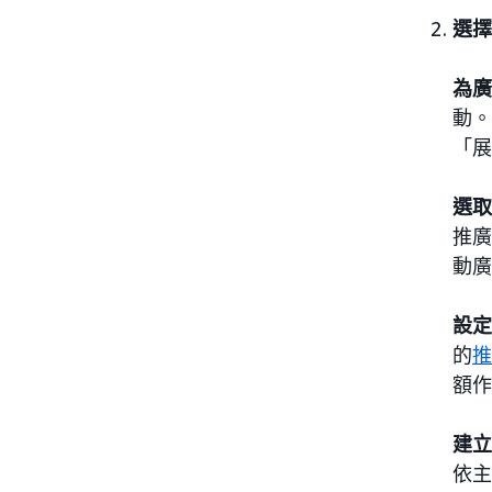
選擇
為廣
動。
「展
選取
推廣
動廣
設定
的
推
額作
建立
依主